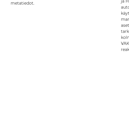
ja H
metatiedot.
aut
käyt
man
ase
tark
kol
VAK
rea