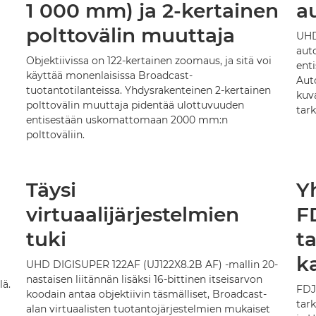
1 000 mm) ja 2-kertainen
a
polttovälin muuttaja
UHD
aut
Objektiivissa on 122-kertainen zoomaus, ja sitä voi
ent
käyttää monenlaisissa Broadcast-
Aut
tuotantotilanteissa. Yhdysrakenteinen 2-kertainen
kuva
polttovälin muuttaja pidentää ulottuvuuden
tar
entisestään uskomattomaan 2000 mm:n
polttoväliin.
Täysi
Y
virtuaalijärjestelmien
F
tuki
t
k
UHD DIGISUPER 122AF (UJ122X8.2B AF) -mallin 20-
nastaisen liitännän lisäksi 16-bittinen itseisarvon
lä.
FDJ-
koodain antaa objektiivin täsmälliset, Broadcast-
tar
alan virtuaalisten tuotantojärjestelmien mukaiset