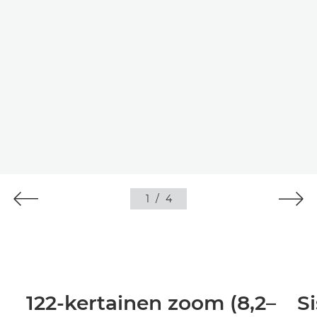
1
/
4
122-kertainen zoom (8,2–
S