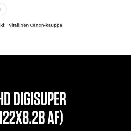
ki
Virallinen Canon-kauppa
HD DIGISUPER
122X8.2B AF)