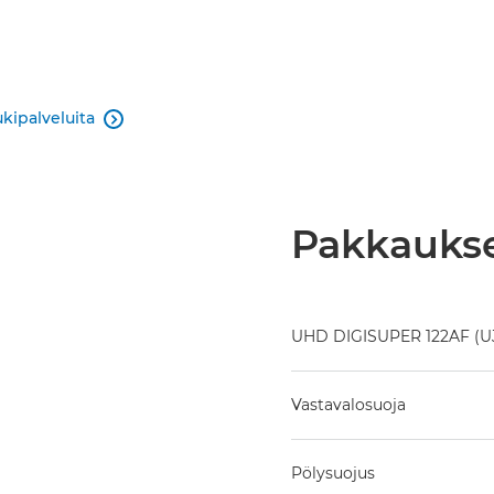
ukipalveluita

Pakkaukse
UHD DIGISUPER 122AF (UJ
Vastavalosuoja
Pölysuojus