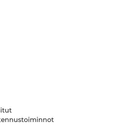
itut
kennustoiminnot