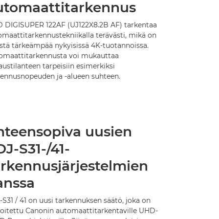
utomaattitarkennus
 DIGISUPER 122AF (UJ122X8.2B AF) tarkentaa
omaattitarkennustekniikalla terävästi, mikä on
istä tärkeämpää nykyisissä 4K-tuotannoissa.
omaattitarkennusta voi mukauttaa
ustilanteen tarpeisiin esimerkiksi
kennusnopeuden ja -alueen suhteen.
hteensopiva uusien
DJ-S31-/41-
arkennusjärjestelmien
anssa
S31 / 41 on uusi tarkennuksen säätö, joka on
koitettu Canonin automaattitarkentaville UHD-