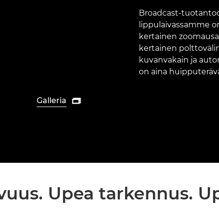
Broadcast-tuotantoo
lippulaivassamme on
kertainen zoomausal
kertainen polttoväli
kuvanvakain ja auto
on aina huipputeräv
Galleria

vuus. Upea tarkennus. Up