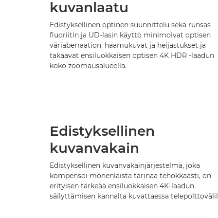
kuvanlaatu
Edistyksellinen optinen suunnittelu sekä runsas
fluoriitin ja UD-lasin käyttö minimoivat optisen
väriaberraation, haamukuvat ja heijastukset ja
takaavat ensiluokkaisen optisen 4K HDR -laadun
koko zoomausalueella.
Edistyksellinen
kuvanvakain
Edistyksellinen kuvanvakainjärjestelmä, joka
kompensoi monenlaista tärinää tehokkaasti, on
erityisen tärkeää ensiluokkaisen 4K-laadun
säilyttämisen kannalta kuvattaessa telepolttovälil