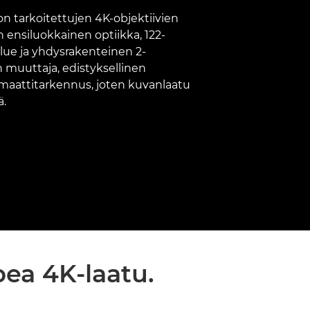
n tarkoitettujen 4K-objektiivien
 ensiluokkainen optiikka, 122-
ue ja yhdysrakenteinen 2-
n muuttaja, edistyksellinen
maattitarkennus, joten kuvanlaatu
ä.
ea 4K-laatu.