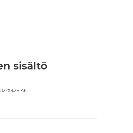
n sisältö
122X8.2B AF)