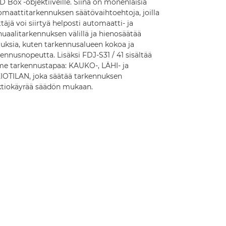
D Box -objektiiveille. Siinä on monenlaisia
omaattitarkennuksen säätövaihtoehtoja, joilla
täjä voi siirtyä helposti automaatti- ja
uaalitarkennuksen välillä ja hienosäätää
tuksia, kuten tarkennusalueen kokoa ja
ennusnopeutta. Lisäksi FDJ-S31 / 41 sisältää
me tarkennustapaa: KAUKO-, LÄHI- ja
IOTILAN, joka säätää tarkennuksen
ktiokäyrää säädön mukaan.