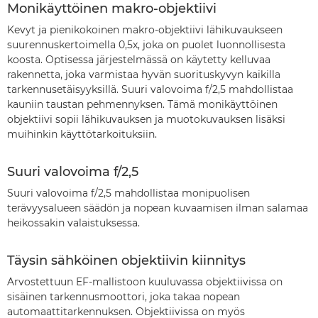
Monikäyttöinen makro-objektiivi
Kevyt ja pienikokoinen makro-objektiivi lähikuvaukseen
suurennuskertoimella 0,5x, joka on puolet luonnollisesta
koosta. Optisessa järjestelmässä on käytetty kelluvaa
rakennetta, joka varmistaa hyvän suorituskyvyn kaikilla
tarkennusetäisyyksillä. Suuri valovoima f/2,5 mahdollistaa
kauniin taustan pehmennyksen. Tämä monikäyttöinen
objektiivi sopii lähikuvauksen ja muotokuvauksen lisäksi
muihinkin käyttötarkoituksiin.
Suuri valovoima f/2,5
Suuri valovoima f/2,5 mahdollistaa monipuolisen
terävyysalueen säädön ja nopean kuvaamisen ilman salamaa
heikossakin valaistuksessa.
Täysin sähköinen objektiivin kiinnitys
Arvostettuun EF-mallistoon kuuluvassa objektiivissa on
sisäinen tarkennusmoottori, joka takaa nopean
automaattitarkennuksen. Objektiivissa on myös