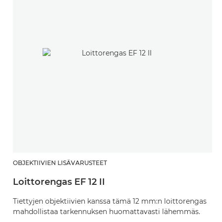
OBJEKTIIVIEN LISÄVARUSTEET
O
Loittorengas EF 12 II
L
Tiettyjen objektiivien kanssa tämä 12 mm:n loittorengas
T
mahdollistaa tarkennuksen huomattavasti lähemmäs.
m