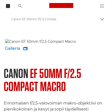
Canon Logo, back to
Canon EF 50mm f/2.5 Compact Macro - Objektiivit – objektiivit valokuvaukseen
Vaihd
Canon
Canonin objektiivit
Galleria

CANON
EF 50MM F/2.5
COMPACT MACRO
Erinomaisen f/2,5-valovoiman makro-objektiivi on
pienikokoinen ja kevyt ja sopii täydellisesti