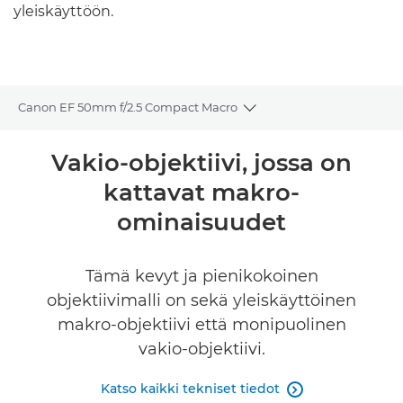
yleiskäyttöön.
Canon EF 50mm f/2.5 Compact Macro
Toggle breadcrumbs
Yleiskuvaus
Vakio-objektiivi, jossa on
kattavat makro-
Tekniset tiedot
ominaisuudet
Tämä kevyt ja pienikokoinen
objektiivimalli on sekä yleiskäyttöinen
makro-objektiivi että monipuolinen
vakio-objektiivi.
Katso kaikki tekniset tiedot
