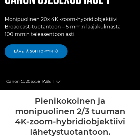
Monipuolinen 20x 4K -zoom-hybridiobjektiivi
Broadcast-tuotantoon – 5 mm:n laajakulmasta
100 mm:n teleasentoon asti.
LÄHETÄ SOITTOPYYNTÖ
Canon CJ20ex5B IASE T
Toggle breadcrumbs
Yleiskuvaus
Pienikokoinen ja
monipuolinen 2/3 tuuman
Tekniset tiedot
4K-zoom-hybridiobjektiivi
Tuki
lähetystuotantoon.