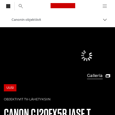
Canon Logo, back to
Canonin objektiivit
Vaihd
Canon
Galleria

UUSI
NEW
OBJEKTIIVIT TV-LÄHETYKSIIN
CANON
CJ20EX5B IASE T