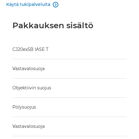
Käytä tukipalveluita

Pakkauksen sisältö
CJ20ex5B IASE T
Vastavalosuoja
Objektiivin suojus
Pölysuojus
Vastavalosuoja