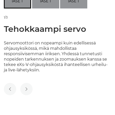
1/3
Tehokkaampi servo
Servomoottori on nopeampi kuin edellisessä
ohjausyksikössä, mikä mahdollistaa
responsiivisemman iiriksen. Yhdessä tunnetusti
nopeiden tarkennuksen ja zoomauksen kanssa se
tekee eXs-V-ohjausyksiköstä ihanteellisen urheilu-
ja live-lähetyksiin.
EDELLINEN DIA
SEURAAVA DIA