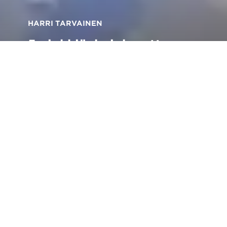
HARRI TARVAINEN
5 vinkkiä, kuinka ottaa
parempia kuvia
lemmikistäsi
Takaisin artikkeleihin