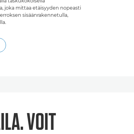
ällä taskukokoisella
la, joka mittaa etäisyyden nopeasti
kierroksen sisäänrakennetulla,
la.
ILA. VOIT