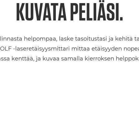
KUVATA PELIÄSI.
innasta helpompaa, laske tasoitustasi ja kehitä t
F -laseretäisyysmittari mittaa etäisyyden nopeasti
sa kenttää, ja kuvaa samalla kierroksen helppokä