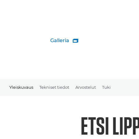
Galleria

Yleiskuvaus
Tekniset tiedot
Arvostelut
Tuki
ETSI LIP