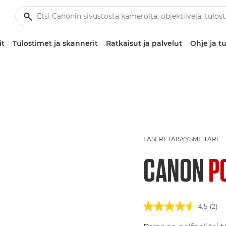
it
Tulostimet ja skannerit
Ratkaisut ja palvelut
Ohje ja tu
LASERETÄISYYSMITTARI
CANON
P
4.5
(2)