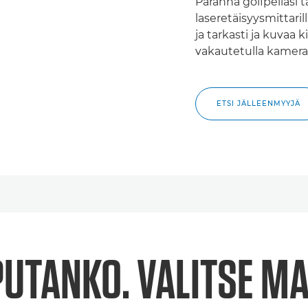
Paranna golfpeliäsi t
laseretäisyysmittaril
ja tarkasti ja kuvaa 
vakautetulla kameral
ETSI JÄLLEENMYYJÄ
PUTANKO. VALITSE MA