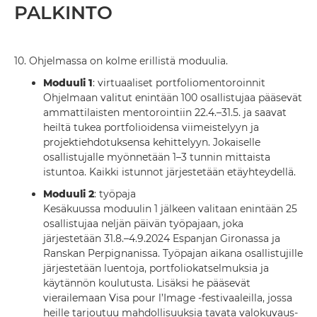
PALKINTO
10.
Ohjelmassa on kolme erillistä moduulia.
Moduuli 1
: virtuaaliset portfoliomentoroinnit
Ohjelmaan valitut enintään 100 osallistujaa pääsevät
ammattilaisten mentorointiin 22.4.–31.5. ja saavat
heiltä tukea portfolioidensa viimeistelyyn ja
projektiehdotuksensa kehittelyyn. Jokaiselle
osallistujalle myönnetään 1–3 tunnin mittaista
istuntoa. Kaikki istunnot järjestetään etäyhteydellä.
Moduuli 2
: työpaja
Kesäkuussa moduulin 1 jälkeen valitaan enintään 25
osallistujaa neljän päivän työpajaan, joka
järjestetään 31.8.–4.9.2024 Espanjan Gironassa ja
Ranskan Perpignanissa. Työpajan aikana osallistujille
järjestetään luentoja, portfoliokatselmuksia ja
käytännön koulutusta. Lisäksi he pääsevät
vierailemaan Visa pour l’Image -festivaaleilla, jossa
heille tarjoutuu mahdollisuuksia tavata valokuvaus-