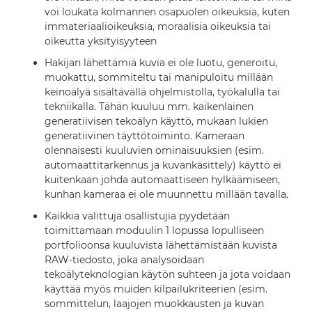
voi loukata kolmannen osapuolen oikeuksia, kuten
immateriaalioikeuksia, moraalisia oikeuksia tai
oikeutta yksityisyyteen
Hakijan lähettämiä kuvia ei ole luotu, generoitu,
muokattu, sommiteltu tai manipuloitu millään
keinoälyä sisältävällä ohjelmistolla, työkalulla tai
tekniikalla. Tähän kuuluu mm. kaikenlainen
generatiivisen tekoälyn käyttö, mukaan lukien
generatiivinen täyttötoiminto. Kameraan
olennaisesti kuuluvien ominaisuuksien (esim.
automaattitarkennus ja kuvankäsittely) käyttö ei
kuitenkaan johda automaattiseen hylkäämiseen,
kunhan kameraa ei ole muunnettu millään tavalla.
Kaikkia valittuja osallistujia pyydetään
toimittamaan moduulin 1 lopussa lopulliseen
portfolioonsa kuuluvista lähettämistään kuvista
RAW-tiedosto, joka analysoidaan
tekoälyteknologian käytön suhteen ja jota voidaan
käyttää myös muiden kilpailukriteerien (esim.
sommittelun, laajojen muokkausten ja kuvan