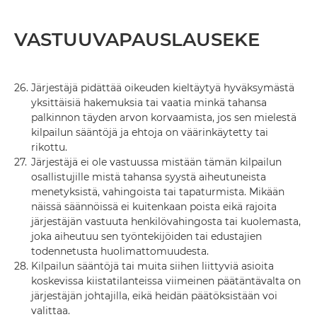
VASTUUVAPAUSLAUSEKE
26.
Järjestäjä pidättää oikeuden kieltäytyä hyväksymästä
yksittäisiä hakemuksia tai vaatia minkä tahansa
palkinnon täyden arvon korvaamista, jos sen mielestä
kilpailun sääntöjä ja ehtoja on väärinkäytetty tai
rikottu.
27.
Järjestäjä ei ole vastuussa mistään tämän kilpailun
osallistujille mistä tahansa syystä aiheutuneista
menetyksistä, vahingoista tai tapaturmista. Mikään
näissä säännöissä ei kuitenkaan poista eikä rajoita
järjestäjän vastuuta henkilövahingosta tai kuolemasta,
joka aiheutuu sen työntekijöiden tai edustajien
todennetusta huolimattomuudesta.
28.
Kilpailun sääntöjä tai muita siihen liittyviä asioita
koskevissa kiistatilanteissa viimeinen päätäntävalta on
järjestäjän johtajilla, eikä heidän päätöksistään voi
valittaa.