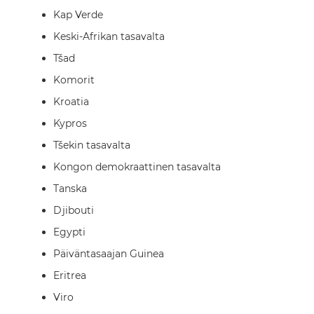
Kap Verde
Keski-Afrikan tasavalta
Tšad
Komorit
Kroatia
Kypros
Tšekin tasavalta
Kongon demokraattinen tasavalta
Tanska
Djibouti
Egypti
Päiväntasaajan Guinea
Eritrea
Viro