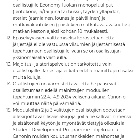
osallistujille Economy-luokan menopaluuliput
(lentokone, ja/tai juna tai bussi), täyden ylläpidon,
ateriat (aamiainen, lounas ja päivällinen) ja
matkavakuutuksen (poislukien matkatavaravakuutus)
matkan keston ajaksi kohdan 10 mukaisesti.
12.
Epäselvyyksien välttämiseksi korostetaan, että
järjestäjä ei ole vastuussa viisumien järjestämisestä
tapahtumaan osallistujille, vaan se on osallistujan
yksinomaisella vastuulla.
13.
Majoitus- ja ateriapalvelut on tarkoitettu vain
osallistujalle. Järjestäjä ei kata edellä mainittujen lisäksi
muita kuluja.
14.
Osallistujien on varmistettava, että he pääsevät
osallistumaan edellä mainittujen moduulien
tapahtumiin 22.4.–4.9.2024 välisenä aikana. Canon ei
voi muuttaa näitä päivämääriä.
15.
Moduuleihin 2 ja 3 valittujen osallistujien odotetaan
allekirjoittavan lisäasiakirjoja, joilla he sallivat nimensä
ja sisältönsä käytön ja myöntävät tiettyjä oikeuksia
Student Development Programme -ohjelman ja
Canonin muiden koulutushankkeiden mainontaa ja