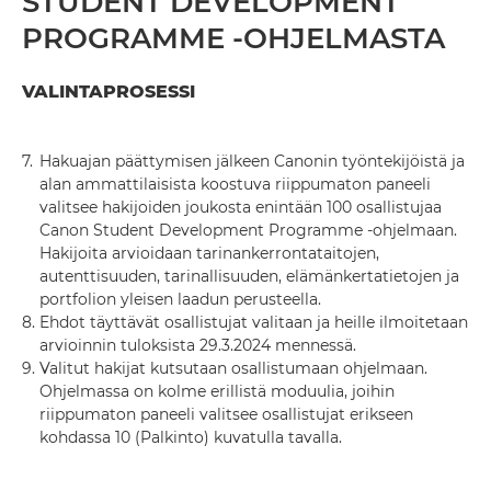
STUDENT DEVELOPMENT
PROGRAMME -OHJELMASTA
VALINTAPROSESSI
7.
Hakuajan päättymisen jälkeen Canonin työntekijöistä ja
alan ammattilaisista koostuva riippumaton paneeli
valitsee hakijoiden joukosta enintään 100 osallistujaa
Canon Student Development Programme -ohjelmaan.
Hakijoita arvioidaan tarinankerrontataitojen,
autenttisuuden, tarinallisuuden, elämänkertatietojen ja
portfolion yleisen laadun perusteella.
8.
Ehdot täyttävät osallistujat valitaan ja heille ilmoitetaan
arvioinnin tuloksista 29.3.2024 mennessä.
9.
Valitut hakijat kutsutaan osallistumaan ohjelmaan.
Ohjelmassa on kolme erillistä moduulia, joihin
riippumaton paneeli valitsee osallistujat erikseen
kohdassa 10 (Palkinto) kuvatulla tavalla.