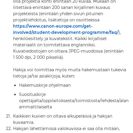
olla projektia kohti enintään 20 kuvaa. Mukaan on
liitettävä enintään 200 sanan kirjallinen kuvaus
projekteista (enintään yhden sivun pituinen
projektiehdotus, lisätietoja on osoitteessa
https://www.canon-europe.com/get-
involved/student-development-programme/faq/
),
henkilöesittely ja kuvatekstit. Kaikki kirjalliset
materiaalit on toimitettava englanniksi.
Kuvatiedostojen on oltava JPEG-muodossa (enintään
1 500 dpi, 2 000 pikseliä).
Hakija voi toimittaa myös muita hakemustaan tukevia
tietoja ja/tai asiakirjoja, kuten:
Hakemuskirje ohjelmaan
Suosituskirje
opettajalta/oppilaitoksesta/toimistosta/lehdestä/alan
ammattilaiselta
21.
Kaikkien kuvien on oltava alkuperäisiä ja hakijan
kuvaamia.
22.
Hakijan lähettämissä valokuvissa ei saa olla mitään,