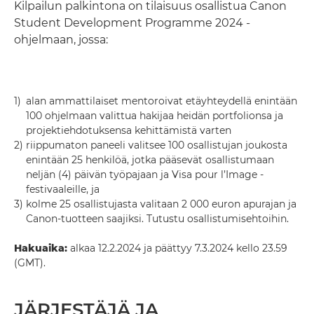
Kilpailun palkintona on tilaisuus osallistua Canon
Student Development Programme 2024 -
ohjelmaan, jossa:
1)
alan ammattilaiset mentoroivat etäyhteydellä enintään
100 ohjelmaan valittua hakijaa heidän portfolionsa ja
projektiehdotuksensa kehittämistä varten
2)
riippumaton paneeli valitsee 100 osallistujan joukosta
enintään 25 henkilöä, jotka pääsevät osallistumaan
neljän (4) päivän työpajaan ja Visa pour l’Image -
festivaaleille, ja
3)
kolme 25 osallistujasta valitaan 2 000 euron apurajan ja
Canon-tuotteen saajiksi. Tutustu osallistumisehtoihin.
Hakuaika:
alkaa 12.2.2024 ja päättyy 7.3.2024 kello 23.59
(GMT).
JÄRJESTÄJÄ JA