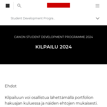
Canon Logo, back to
Student Development Programme – säännöt ja ehdot
Vaihd
Canon
Tule mukaan: kampanjat ja ohjelmat
CANON STUDENT DEVELOPMENT PROGRAMME 2024
Student Development Programme
KILPAILU 2024
Ehdot
Kilpailuun voi osallistua lähettämällä portfolion
hakuajan kuluessa ja näiden ehtojen mukaisesti.