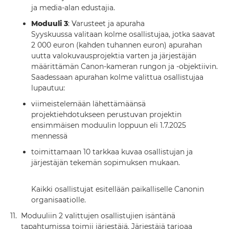
ja media-alan edustajia.
Moduuli 3
: Varusteet ja apuraha
Syyskuussa valitaan kolme osallistujaa, jotka saavat
2 000 euron (kahden tuhannen euron) apurahan
uutta valokuvausprojektia varten ja järjestäjän
määrittämän Canon-kameran rungon ja -objektiivin.
Saadessaan apurahan kolme valittua osallistujaa
lupautuu:
viimeistelemään lähettämäänsä
projektiehdotukseen perustuvan projektin
ensimmäisen moduulin loppuun eli 1.7.2025
mennessä
toimittamaan 10 tarkkaa kuvaa osallistujan ja
järjestäjän tekemän sopimuksen mukaan.
Kaikki osallistujat esitellään paikalliselle Canonin
organisaatiolle.
11.
Moduuliin 2 valittujen osallistujien isäntänä
tapahtumissa toimii järjestäjä. Järjestäjä tarjoaa