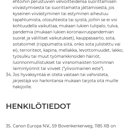
ehtoihin perustuvien velvoitteidensa suorittamisen
viivästymisestä tai suorittamatta jättämisestä, jos
kyseinen viivästyminen tai estyminen aiheutuu
tapahtumista, olosuhteista tai syistä, joihin se ei voi
kohtuudella vaikuttaa, mukaan lukien tulipalo, tulva,
pandemia (mukaan lukien koronaviruspandemian
suorat ja välilliset vaikutukset), kauppasaarto, sota,
sotatoimet (riippumatta siitä, onko sota julistettu vai
ei), terroriteot, kapina, mellakka, levottomuudet, lakko,
työsulku tai muut työmarkkinoiden häiriöt,
luonnonmullistukset tai viranomaisten toiminnan
laiminlyönnit tai viiveet (”ylivoimainen este”).
34.
Jos hyväksyntää ei oteta vastaan tai vahvisteta,
järjestäjä voi harkintansa mukaan tarjota sitä muille
hakijoille.
HENKILÖTIEDOT
35.
Canon Europa N.V., 59 Bovenkerkerweg, 1185 XB on