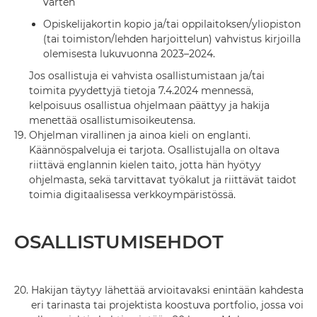
varten
Opiskelijakortin kopio ja/tai oppilaitoksen/yliopiston
(tai toimiston/lehden harjoittelun) vahvistus kirjoilla
olemisesta lukuvuonna 2023–2024.
Jos osallistuja ei vahvista osallistumistaan ja/tai
toimita pyydettyjä tietoja 7.4.2024 mennessä,
kelpoisuus osallistua ohjelmaan päättyy ja hakija
menettää osallistumisoikeutensa.
19.
Ohjelman virallinen ja ainoa kieli on englanti.
Käännöspalveluja ei tarjota. Osallistujalla on oltava
riittävä englannin kielen taito, jotta hän hyötyy
ohjelmasta, sekä tarvittavat työkalut ja riittävät taidot
toimia digitaalisessa verkkoympäristössä.
OSALLISTUMISEHDOT
20.
Hakijan täytyy lähettää arvioitavaksi enintään kahdesta
eri tarinasta tai projektista koostuva portfolio, jossa voi