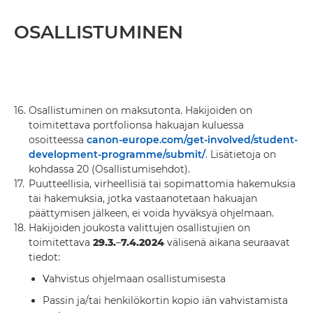
OSALLISTUMINEN
16.
Osallistuminen on maksutonta. Hakijoiden on
toimitettava portfolionsa hakuajan kuluessa
osoitteessa
canon-europe.com/get-involved/student-
development-programme/submit/
. Lisätietoja on
kohdassa 20 (Osallistumisehdot).
17.
Puutteellisia, virheellisiä tai sopimattomia hakemuksia
tai hakemuksia, jotka vastaanotetaan hakuajan
päättymisen jälkeen, ei voida hyväksyä ohjelmaan.
18.
Hakijoiden joukosta valittujen osallistujien on
toimitettava
29.3.
–
7.4.2024
välisenä aikana seuraavat
tiedot:
Vahvistus ohjelmaan osallistumisesta
Passin ja/tai henkilökortin kopio iän vahvistamista