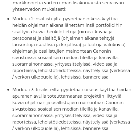
markkinointia varten ilman lisäkorvausta seuraavan
yhteenvedon mukaisesti:
Moduuli 2: osallistujilta pyydetään oikeus käyttää
heidän ohjelman aikana lähettämiinsä portfolioihin
sisältyviä kuvia, henkilötietoja (nimeä, kuvaa ja
persoonaa) ja sisältöjä (ohjelman aikana tehtyjä
lausuntoja (suullisia ja kirjallisia) ja luotuja valokuvia)
ohjelman ja osallistujien mainontaan Canonin
sivustoissa, sosiaalisen median tileillä ja kanavilla,
suoramainonnassa, yritysesittelyissä, videoissa ja
raporteissa, lehdistötiedotteissa, näyttelyissä (verkossa
/ verkon ulkopuolella), lehtisissä, bannereissa
Moduuli 3: finalisteilta pyydetään oikeus käyttää heidän
apurahan avulla toteuttamaansa projektiin liittyviä
kuvia ohjelman ja osallistujien mainontaan Canonin
sivustoissa, sosiaalisen median tileillä ja kanavilla,
suoramainonnassa, yritysesittelyissä, videoissa ja
raporteissa, lehdistötiedotteissa, näyttelyissä (verkossa
/ verkon ulkopuolella), lehtisissä, bannereissa