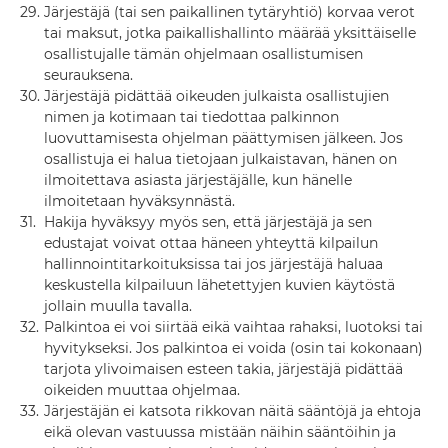
29.
Järjestäjä (tai sen paikallinen tytäryhtiö) korvaa verot
tai maksut, jotka paikallishallinto määrää yksittäiselle
osallistujalle tämän ohjelmaan osallistumisen
seurauksena.
30.
Järjestäjä pidättää oikeuden julkaista osallistujien
nimen ja kotimaan tai tiedottaa palkinnon
luovuttamisesta ohjelman päättymisen jälkeen. Jos
osallistuja ei halua tietojaan julkaistavan, hänen on
ilmoitettava asiasta järjestäjälle, kun hänelle
ilmoitetaan hyväksynnästä.
31.
Hakija hyväksyy myös sen, että järjestäjä ja sen
edustajat voivat ottaa häneen yhteyttä kilpailun
hallinnointitarkoituksissa tai jos järjestäjä haluaa
keskustella kilpailuun lähetettyjen kuvien käytöstä
jollain muulla tavalla.
32.
Palkintoa ei voi siirtää eikä vaihtaa rahaksi, luotoksi tai
hyvitykseksi. Jos palkintoa ei voida (osin tai kokonaan)
tarjota ylivoimaisen esteen takia, järjestäjä pidättää
oikeiden muuttaa ohjelmaa.
33.
Järjestäjän ei katsota rikkovan näitä sääntöjä ja ehtoja
eikä olevan vastuussa mistään näihin sääntöihin ja