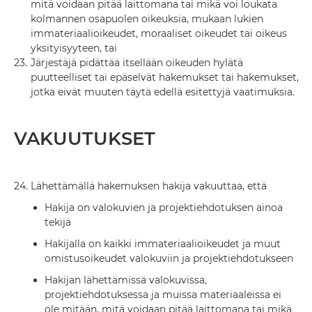
mitä voidaan pitää laittomana tai mikä voi loukata
kolmannen osapuolen oikeuksia, mukaan lukien
immateriaalioikeudet, moraaliset oikeudet tai oikeus
yksityisyyteen, tai
23.
Järjestäjä pidättää itsellään oikeuden hylätä
puutteelliset tai epäselvät hakemukset tai hakemukset,
jotka eivät muuten täytä edellä esitettyjä vaatimuksia.
VAKUUTUKSET
24.
Lähettämällä hakemuksen hakija vakuuttaa, että
Hakija on valokuvien ja projektiehdotuksen ainoa
tekijä
Hakijalla on kaikki immateriaalioikeudet ja muut
omistusoikeudet valokuviin ja projektiehdotukseen
Hakijan lähettämissä valokuvissa,
projektiehdotuksessa ja muissa materiaaleissa ei
ole mitään, mitä voidaan pitää laittomana tai mikä