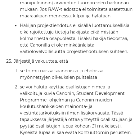
manipuloinnin) arviointiin tuomareiden harkinnan
mukaan. Jos RAW-tiedostoa ei toimiteta asetettuun
määräaikaan mennessä, kilpailija hylätään.
Hakijan projektiehdotus ei sisällä luottamuksellisia
eikä rajoitettuja tietoja hakijasta eikä mistään
kolmannesta osapuolesta. Lisäksi hakija tiedostaa,
että Canonilla ei ole minkäänlaista
vaitiolovelvollisuutta projektiehdotuksen suhteen.
25.
Järjestäjä vakuuttaa, että
se toimii näissä säännöissä ja ehdoissa
myönnettyjen oikeuksien puitteissa
se voi haluta käyttää osallistujan nimeä ja
valikoituja kuvia Canonin, Student Development
Programme -ohjelman ja Canonin muiden
koulutushankkeiden mainonta- ja
viestintätarkoituksiin ilman lisäkorvausta. Tässä
tapauksessa järjestäjä ottaa yhteyttä osallistujaan ja
pyytää osallistujan lupaa kohdan 31 mukaisesti.
Kyseistä lupaa ei saa evätä kohtuuttomin perustein.