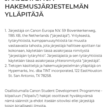
HAKEMUSJÄRJESTELMÄN
YLLÄPITÄJÄ
1.
Järjestäjä on Canon Europa N.V. 59 Bovenkerkerweg,
1185 XB, the Netherlands (”järjestäjä”). Yrityksestä,
tytäryhtiöstä, kumppanuusyhtiöstä tai muusta
vastaavasta tahosta, jota järjestäjä hallitsee ajoittain tai
kokonaan, käytetään tässä asiakirjassa nimitystä
"järjestäjän tytäryhtiö". Järjestäjästä ja sen tytäryhtiöistä
käytetään tässä asiakirjassa yhteisnimitystä "järjestäjä".
2.
Tietojen käsittelijä ja hakemusjärjestelmän ylläpitäjä on
Hypemarks, Inc. dba TINT incorporated, 122 EastHouston
St. San Antonio, TX 78258.
Osallistumalla Canon Student Development Programme -
kilpailuun (”kilpailu”) hakijat osoittavat hyväksyvänsä
nämä säännöt ja ehdot itseään sitoviksi ellei järjestäjä
toisin kirjallisesti ilmoita.