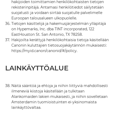
hakijoiden toimittamien henkilökohtaisten tietojen
rekisterinpitäjä. Antamasi henkilötiedot säilytetään
suojatusti ja voidaan siirtää suojatulle palvelimelle
Euroopan talousalueen ulkopuolelle.
36.
Tietojen käsittelijä ja hakemusjärjestelmän ylläpitäjä
on Hypemarks, Inc. dba TINT incorporated, 122
EastHouston St. San Antonio, TX 78258.
37.
Hakijoilta kerättyjä henkilökohtaisia tietoja käsitellään
Canonin kuluttajien tietosuojakäytännön mukaisesti:
https://myid.canon/canonid/#/policy.
LAINKÄYTTÖALUE
38.
Näitä sääntöä ja ehtoja ja niihin liittyviä mahdollisesti
ilmeneviä kiistoja käsitellään ja tulkitaan
Alankomaiden lakien mukaisesti, ja niihin sovelletaan
Amsterdamin tuomioistuinten ei-yksinomaista
lainkäyttövaltaa.