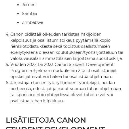
Jemen
Sambia
Zimbabwe
4.
Canon pidättää oikeuden tarkistaa hakijoiden
kelpoisuus ja osallistumisoikeus pyytämällä kopio
henkilötodistuksesta sekä todistus osallistumisen
edellytyksenä olevaan koulutukseen/työharjoitteluun tai
valokuvausalan ammattilaisen kirjoittama suosituskirje.
5.
Vuoden 2022 tai 2023 Canon Student Development
Program -ohjelman moduuleihin 2 tai 3 osallistuneet
opiskelijat eivät voi hakea tai osallistua ohjelmaan.
6.
Järjestäjän tai sen tytäryhtiöiden työntekijät, heidän
perheensä, edustajat ja muut suoraan tähän ohjelmaan
tai sponsorointiin yhteydessä olevat tahot eivät voi
osallistua tähän kilpailuun.
LISÄTIETOJA CANON