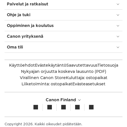
Palvelut ja ratkaisut
Ohje ja tuki
Oppiminen ja koulutus
Canon yrityksenä
Oma tili
Käyttöehdot
Evästekäytäntö
Saavutettavuus
Tietosuoja
Nykyajan orjuutta koskeva lausunto (PDF)
Virallinen Canon Store
Kuluttaja: ostopaikat
Liiketoiminta: ostopaikat
Evästeasetukset
Canon Finland
Copyright 2026. Kaikki oikeudet pidätetään.