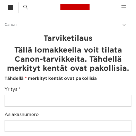
Canon Logo, back t
Canon
Vaih
navig
Tarviketilaus
Tällä lomakkeella voit tilata
Canon-tarvikkeita. Tähdellä
merkityt kentät ovat pakollisia.
Tähdellä
*
merkityt kentät ovat pakollisia
Yritys *
Asiakasnumero