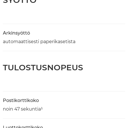
Arkinsyöttö
automaattisesti paperikasetista
TULOSTUSNOPEUS
Postikorttikoko
noin 47 sekuntia¹
Luottokorttikoko