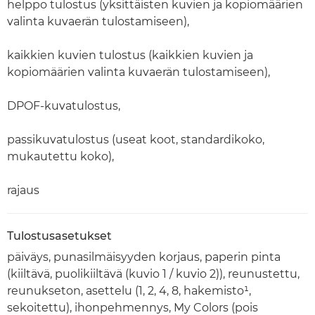
helppo tulostus (yksittäisten kuvien ja kopiomäärien
valinta kuvaerän tulostamiseen),
kaikkien kuvien tulostus (kaikkien kuvien ja
kopiomäärien valinta kuvaerän tulostamiseen),
DPOF-kuvatulostus,
passikuvatulostus (useat koot, standardikoko,
mukautettu koko),
rajaus
Tulostusasetukset
päiväys, punasilmäisyyden korjaus, paperin pinta
(kiiltävä, puolikiiltävä (kuvio 1 / kuvio 2)), reunustettu,
reunukseton, asettelu (1, 2, 4, 8, hakemisto¹,
sekoitettu), ihonpehmennys, My Colors (pois