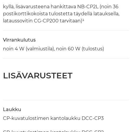
kyllä, lisävarusteena hankittava NB-CP2L (noin 36
postikorttikokoista tulostetta täydellä latauksella,
lataussovitin CG-CP200 tarvitaan)¹
Virrankulutus
noin 4 W (valmiustila), noin 60 W (tulostus)
LISÄVARUSTEET
Laukku
CP-kuvatulostimen kantolaukku DCC-CP3