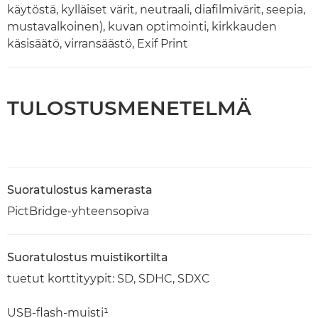
käytöstä, kylläiset värit, neutraali, diafilmivärit, seepia,
mustavalkoinen), kuvan optimointi, kirkkauden
käsisäätö, virransäästö, Exif Print
TULOSTUSMENETELMÄ
Suoratulostus kamerasta
PictBridge-yhteensopiva
Suoratulostus muistikortilta
tuetut korttityypit: SD, SDHC, SDXC
USB-flash-muisti¹