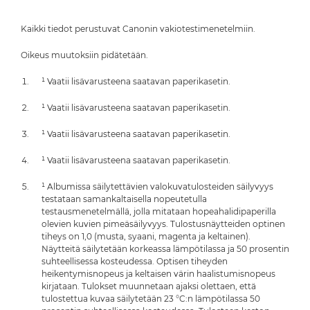
Kaikki tiedot perustuvat Canonin vakiotestimenetelmiin.
Oikeus muutoksiin pidätetään.
¹ Vaatii lisävarusteena saatavan paperikasetin.
¹ Vaatii lisävarusteena saatavan paperikasetin.
¹ Vaatii lisävarusteena saatavan paperikasetin.
¹ Vaatii lisävarusteena saatavan paperikasetin.
¹ Albumissa säilytettävien valokuvatulosteiden säilyvyys
testataan samankaltaisella nopeutetulla
testausmenetelmällä, jolla mitataan hopeahalidipaperilla
olevien kuvien pimeäsäilyvyys. Tulostusnäytteiden optinen
tiheys on 1,0 (musta, syaani, magenta ja keltainen).
Näytteitä säilytetään korkeassa lämpötilassa ja 50 prosentin
suhteellisessa kosteudessa. Optisen tiheyden
heikentymisnopeus ja keltaisen värin haalistumisnopeus
kirjataan. Tulokset muunnetaan ajaksi olettaen, että
tulostettua kuvaa säilytetään 23 °C:n lämpötilassa 50