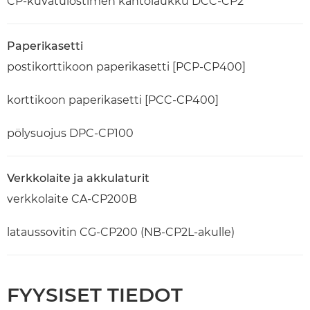
CP-kuvatulostimen kantolaukku DCC-CP2
Paperikasetti
postikorttikoon paperikasetti [PCP-CP400]
korttikoon paperikasetti [PCC-CP400]
pölysuojus DPC-CP100
Verkkolaite ja akkulaturit
verkkolaite CA-CP200B
lataussovitin CG-CP200 (NB-CP2L-akulle)
FYYSISET TIEDOT