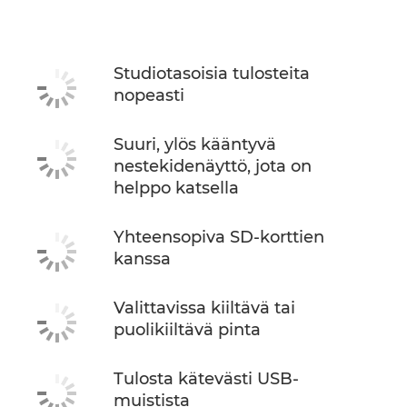
Tekniset tiedot
Studiotasoisia tulosteita
nopeasti
Suuri, ylös kääntyvä
nestekidenäyttö, jota on
helppo katsella
Yhteensopiva SD-korttien
kanssa
Valittavissa kiiltävä tai
puolikiiltävä pinta
Tulosta kätevästi USB-
muistista