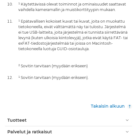
¹ Käytettävissä olevat toiminnot ja ominaisuudet saattavat
vaihdella kameramallin ja muistikorttityypin mukaan.
¹ Epätavallisen kokoiset kuvat tai kuvat, joita on muokattu
tietokoneella, eivät välttämättä näy tai tulostu. Järjestelmä
ei tue USB-laitteita, joita järjestelmä ei tunnista siirrettävänä
levynä (kuten ulkoisia kiintolevyjä), jotka eivät käytä FAT- tai
exFAT-tiedostojärjestelmää tai joissa on Macintosh-
tietokoneella luotuja GUID-osiotauluja.
² Sovitin tarvitaan (myydään erikseen)
¹ Sovitin tarvitaan (myydään erikseen).
Takaisin alkuun
Tuotteet
Palvelut ja ratkaisut