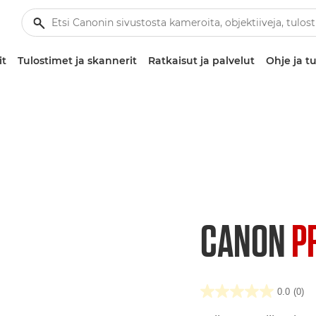
it
Tulostimet ja skannerit
Ratkaisut ja palvelut
Ohje ja tu
CANON
P
0.0
(0)