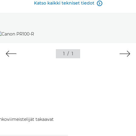
Katso kaikki tekniset tiedot

1
/
1
hkoviimeistelijät takaavat