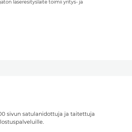
ton laseresityslaite toimii yritys- ja
0 sivun satulanidottuja ja taitettuja
lostuspalveluille.