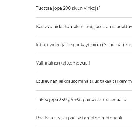
Tuottaa jopa 200 sivun vihkoja¹
Kestävä nidontamekanismi, jossa on säädettävä
Intuitiivinen ja helppokäyttöinen 7 tuuman ko
Valinnainen taittomoduuli
Etureunan leikkausominaisuus takaa tarkemma
Tukee jopa 350 g/m²:n painoista materiaalia
Päällystetty tai päällystämätön materiaali