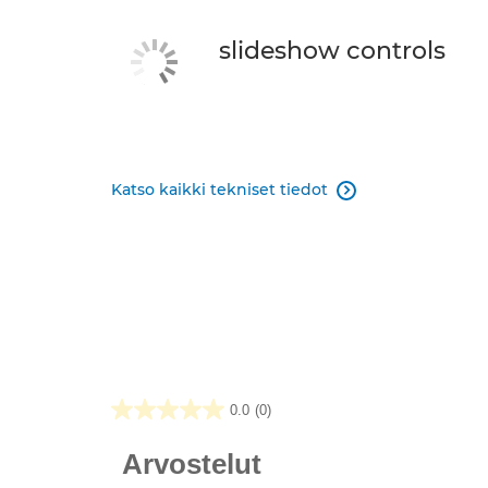
slideshow controls
Katso kaikki tekniset tiedot

0.0
(0)
0.0/5
tähteä.