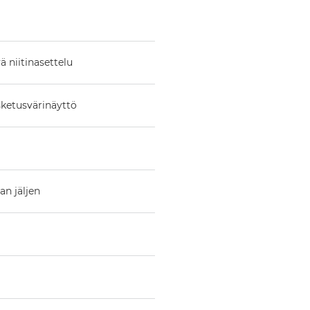
 niitinasettelu
sketusvärinäyttö
n jäljen