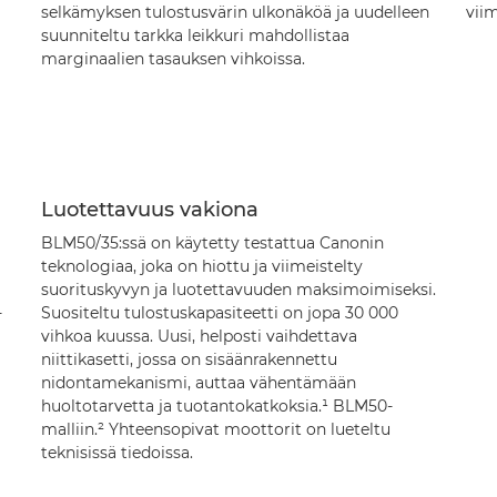
selkämyksen tulostusvärin ulkonäköä ja uudelleen
viim
suunniteltu tarkka leikkuri mahdollistaa
marginaalien tasauksen vihkoissa.
Luotettavuus vakiona
BLM50/35:ssä on käytetty testattua Canonin
teknologiaa, joka on hiottu ja viimeistelty
suorituskyvyn ja luotettavuuden maksimoimiseksi.
-
Suositeltu tulostuskapasiteetti on jopa 30 000
vihkoa kuussa. Uusi, helposti vaihdettava
niittikasetti, jossa on sisäänrakennettu
nidontamekanismi, auttaa vähentämään
huoltotarvetta ja tuotantokatkoksia.¹ BLM50-
malliin.² Yhteensopivat moottorit on lueteltu
teknisissä tiedoissa.