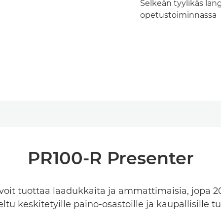
Selkeän tyylikäs langa
opetustoiminnassa
PR100-R Presenter
 voit tuottaa laadukkaita ja ammattimaisia, jopa 20
ltu keskitetyille paino-osastoille ja kaupallisille tu