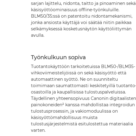
sarjan lajittelu, nidonta, taitto ja pinoaminen sekä
käsisyöttöominaisuus offline-työnkuluille.
BLM50/35:ssä on patentoitu nidontamekanismi,
jonka ansiosta käyttäjä voi säätää niitin paikkaa
selkämyksessä kosketusnäytön käyttöliittymän
avulla.
Työnkulkuun sopiva
Tuotantokäyttöön tarkoitetuissa BLM50-/BLM35-
vihkoviimeistelijöissä on sekä käsisyöttö että
automaattinen syöttö. Ne on suunniteltu
toimimaan saumattomasti keskitetyillä tuotanto
osastoilla ja kaupallisissa tulostuspalveluissa.
Täydellinen yhteensopivuus Canonin digitaalisten
painokoneiden² kanssa mahdollistaa integroidun
tulostusprosessin, ja vakiomoduulissa on
käsisyöttömahdollisuus muista
tulostusjärjestelmistä esitulostettua materiaalia
varten.