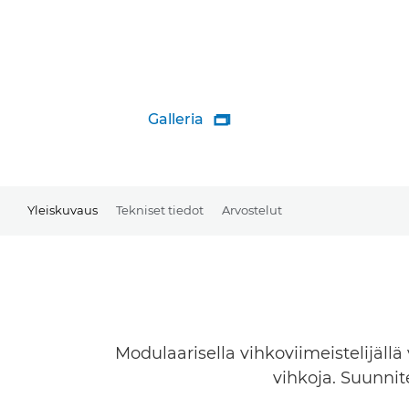
Galleria

Yleiskuvaus
Tekniset tiedot
Arvostelut
Modulaarisella vihkoviimeistelijällä
vihkoja. Suunnite