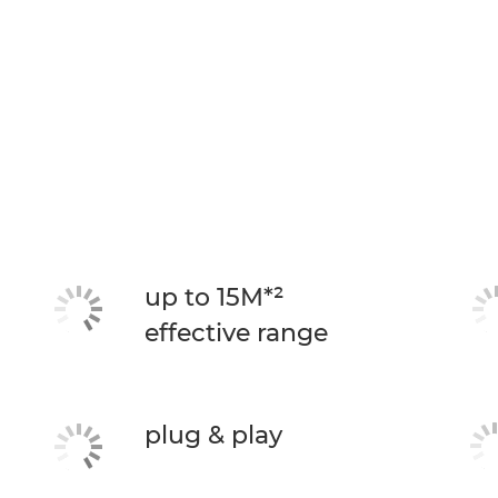
up to 15M*²
effective range
plug & play