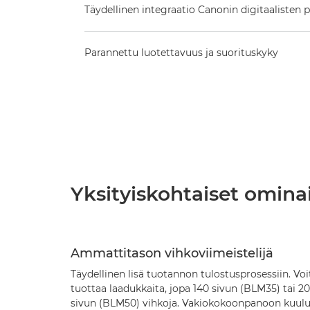
Täydellinen integraatio Canonin digitaalisten
Parannettu luotettavuus ja suorituskyky
Yksityiskohtaiset omina
Ammattitason vihkoviimeistelijä
Täydellinen lisä tuotannon tulostusprosessiin. Voi
tuottaa laadukkaita, jopa 140 sivun (BLM35) tai 2
sivun (BLM50) vihkoja. Vakiokokoonpanoon kuul