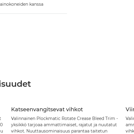
 painokoneiden kanssa
isuudet
Katseenvangitsevat vihkot
Vii
t
Valinnainen Plockmatic Rotate Crease Bleed Trim -
Vali
00
yksikkö tarjoaa ammattimaiset, rajatut ja nuutatut
amm
uu
vihkot. Nuuttausominaisuus parantaa taitetun
vihk