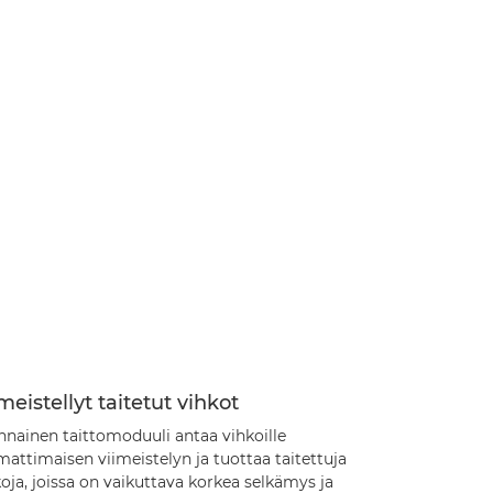
meistellyt taitetut vihkot
nnainen taittomoduuli antaa vihkoille
attimaisen viimeistelyn ja tuottaa taitettuja
oja, joissa on vaikuttava korkea selkämys ja