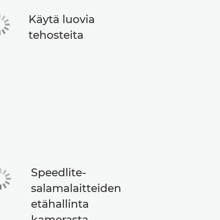
Käytä luovia
tehosteita
Speedlite-
salamalaitteiden
etähallinta
kamerasta