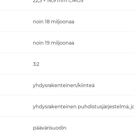
22,3 × 14,9 mm CMOS
noin 18 miljoonaa
noin 19 miljoonaa
3:2
yhdysrakenteinen/kiinteä
yhdysrakenteinen puhdistusjärjestelmä, jo
päävärisuodin