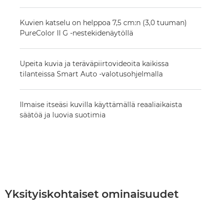
Kuvien katselu on helppoa 7,5 cm:n (3,0 tuuman)
PureColor II G -nestekidenäytöllä
Upeita kuvia ja teräväpiirtovideoita kaikissa
tilanteissa Smart Auto -valotusohjelmalla
Ilmaise itseäsi kuvilla käyttämällä reaaliaikaista
säätöä ja luovia suotimia
Yksityiskohtaiset ominaisuudet