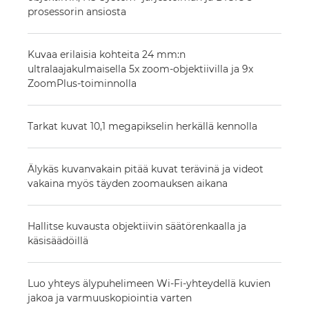
prosessorin ansiosta
Kuvaa erilaisia kohteita 24 mm:n
ultralaajakulmaisella 5x zoom-objektiivilla ja 9x
ZoomPlus-toiminnolla
Tarkat kuvat 10,1 megapikselin herkällä kennolla
Älykäs kuvanvakain pitää kuvat terävinä ja videot
vakaina myös täyden zoomauksen aikana
Hallitse kuvausta objektiivin säätörenkaalla ja
käsisäädöillä
Luo yhteys älypuhelimeen Wi-Fi-yhteydellä kuvien
jakoa ja varmuuskopiointia varten