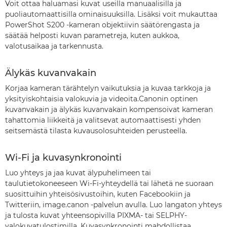
Voit ottaa haluamasi kuvat useilla manuaalisilla ja
puoliautomaattisilla ominaisuuksilla. Lisäksi voit mukauttaa
PowerShot S200 -kameran objektiivin säätörengasta ja
säätää helposti kuvan parametreja, kuten aukkoa,
valotusaikaa ja tarkennusta.
Älykäs kuvanvakain
Korjaa kameran tärähtelyn vaikutuksia ja kuvaa tarkkoja ja
yksityiskohtaisia valokuvia ja videoita.Canonin optinen
kuvanvakain ja älykäs kuvanvakain kompensoivat kameran
tahattomia liikkeitä ja valitsevat automaattisesti yhden
seitsemästä tilasta kuvausolosuhteiden perusteella.
Wi-Fi ja kuvasynkronointi
Luo yhteys ja jaa kuvat älypuhelimeen tai
taulutietokoneeseen Wi-Fi-yhteydellä tai lähetä ne suoraan
suosittuihin yhteisösivustoihin, kuten Facebookiin ja
Twitteriin, image.canon -palvelun avulla. Luo langaton yhteys
ja tulosta kuvat yhteensopivilla PIXMA- tai SELPHY-
valokuvatulostimilla. Kuvasynkronointi mahdollistaa