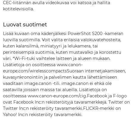
CEC-liitännän avulla videokuvaa voi katsoa ja hallita
kotitelevisiolla.
Luovat suotimet
Lisää kuvaan oma kädenjälkesi PowerShot S200 -kameran
luovilla suotimilla. Voit valita erilaisia valokuvatehosteita,
kuten kalansilmä, miniatyyri ja lelukamera, tai
perinteisempiä suotimia, kuten mustavalko ja korostettu
väri. *Wi-Fi-tuki vaihtelee laitteen ja alueen mukaan.
Lisätietoja on osoitteessa www.canon-
europe.com/wirelesscompactsSuoraan internetjakamiseen,
kuvasynkronointiin ja palvelimen kautta lähettämiseen
vaaditaan image.canon -tili. image.canon ei ehkä ole
saatavilla joissain maissa tai alueilla. Lisätietoja on
osoitteessa www.canon-europe.com/cig.Facebook ja F-logo
ovat Facebook Inc:n rekisteröityjä tavaramerkkejä. Twitter on
Twitter Inc:n rekisteröity tavaramerkki.FLICKR-merkki on
Yahoo! Inc:n rekisteröity tavaramerkki.