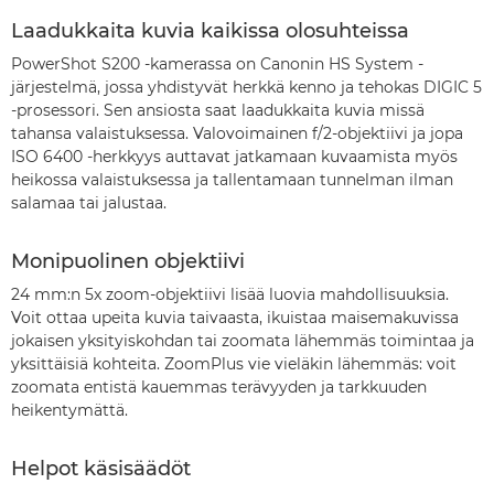
Laadukkaita kuvia kaikissa olosuhteissa
PowerShot S200 -kamerassa on Canonin HS System -
järjestelmä, jossa yhdistyvät herkkä kenno ja tehokas DIGIC 5
-prosessori. Sen ansiosta saat laadukkaita kuvia missä
tahansa valaistuksessa. Valovoimainen f/2-objektiivi ja jopa
ISO 6400 -herkkyys auttavat jatkamaan kuvaamista myös
heikossa valaistuksessa ja tallentamaan tunnelman ilman
salamaa tai jalustaa.
Monipuolinen objektiivi
24 mm:n 5x zoom-objektiivi lisää luovia mahdollisuuksia.
Voit ottaa upeita kuvia taivaasta, ikuistaa maisemakuvissa
jokaisen yksityiskohdan tai zoomata lähemmäs toimintaa ja
yksittäisiä kohteita. ZoomPlus vie vieläkin lähemmäs: voit
zoomata entistä kauemmas terävyyden ja tarkkuuden
heikentymättä.
Helpot käsisäädöt