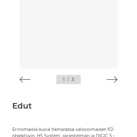
1
/
3
Edut
Erinomaisia kuvia hämärässä valovoimaisen f/2-
objektiivin, HS System -järjestelmän ja DIGIC 5 -