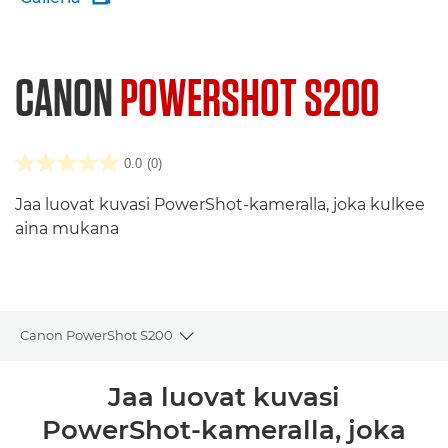
CANON
POWERSHOT S200
0.0
(0)
Jaa luovat kuvasi PowerShot-kameralla, joka kulkee
aina mukana
Canon PowerShot S200
Toggle breadcrumbs
Yleiskuvaus
Jaa luovat kuvasi
PowerShot-kameralla, joka
Tekniset tiedot