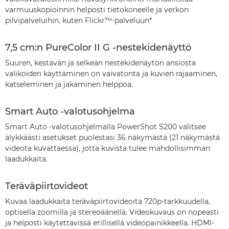
varmuuskopioinnin helposti tietokoneelle ja verkon
pilvipalveluihin, kuten Flickr™-palveluun*
7,5 cm:n PureColor II G -nestekidenäyttö
Suuren, kestävän ja selkeän nestekidenäytön ansiosta
valikoiden käyttäminen on vaivatonta ja kuvien rajaaminen,
katseleminen ja jakaminen helppoa.
Smart Auto -valotusohjelma
Smart Auto -valotusohjelmalla PowerShot S200 valitsee
älykkäästi asetukset puolestasi 36 näkymästä (21 näkymästä
videota kuvattaessa), jotta kuvista tulee mahdollisimman
laadukkaita.
Teräväpiirtovideot
Kuvaa laadukkaita teräväpiirtovideoita 720p-tarkkuudella,
optisella zoomilla ja stereoäänellä. Videokuvaus on nopeasti
ja helposti käytettävissä erillisellä videopainikkeella. HDMI-