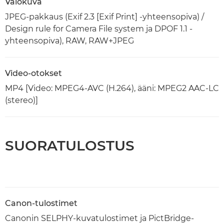
Valokuva
JPEG-pakkaus (Exif 2.3 [Exif Print] -yhteensopiva) /
Design rule for Camera File system ja DPOF 1.1 -
yhteensopiva), RAW, RAW+JPEG
Video-otokset
MP4 [Video: MPEG4-AVC (H.264), ääni: MPEG2 AAC-LC
(stereo)]
SUORATULOSTUS
Canon-tulostimet
Canonin SELPHY-kuvatulostimet ja PictBridge-