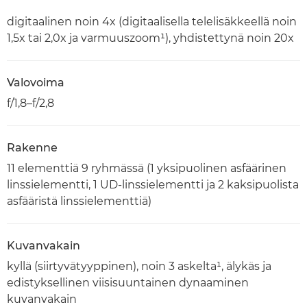
digitaalinen noin 4x (digitaalisella telelisäkkeellä noin
1,5x tai 2,0x ja varmuuszoom¹), yhdistettynä noin 20x
Valovoima
f/1,8–f/2,8
Rakenne
11 elementtiä 9 ryhmässä (1 yksipuolinen asfäärinen
linssielementti, 1 UD-linssielementti ja 2 kaksipuolista
asfääristä linssielementtiä)
Kuvanvakain
kyllä (siirtyvätyyppinen), noin 3 askelta¹, älykäs ja
edistyksellinen viisisuuntainen dynaaminen
kuvanvakain