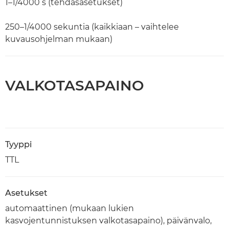
1–1/4000 s (tehdasasetukset)
250–1/4000 sekuntia (kaikkiaan – vaihtelee
kuvausohjelman mukaan)
VALKOTASAPAINO
Tyyppi
TTL
Asetukset
automaattinen (mukaan lukien
kasvojentunnistuksen valkotasapaino), päivänvalo,