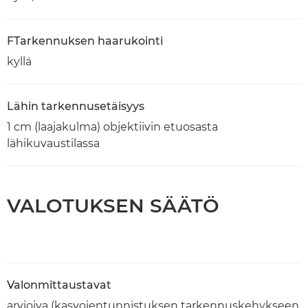
FTarkennuksen haarukointi
kyllä
Lähin tarkennusetäisyys
1 cm (laajakulma) objektiivin etuosasta
lähikuvaustilassa
VALOTUKSEN SÄÄTÖ
Valonmittaustavat
arvioiva (kasvojentunnistuksen tarkennuskehykseen