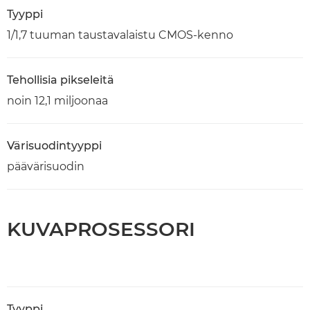
Tyyppi
1/1,7 tuuman taustavalaistu CMOS-kenno
Tehollisia pikseleitä
noin 12,1 miljoonaa
Värisuodintyyppi
päävärisuodin
KUVAPROSESSORI
Tyyppi