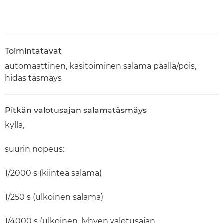
Toimintatavat
automaattinen, käsitoiminen salama päällä/pois,
hidas täsmäys
Pitkän valotusajan salamatäsmäys
kyllä,
suurin nopeus:
1/2000 s (kiinteä salama)
1/250 s (ulkoinen salama)
1/4000 s (ulkoinen, lyhyen valotusajan