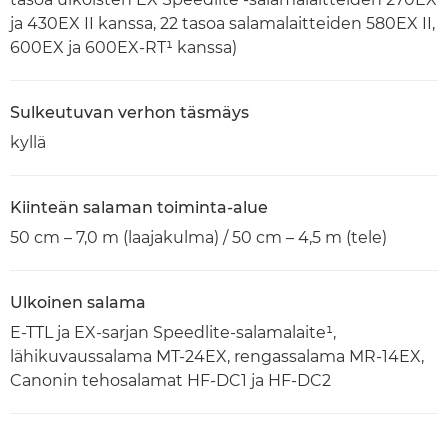
ja 430EX II kanssa, 22 tasoa salamalaitteiden 580EX II,
600EX ja 600EX-RT¹ kanssa)
Sulkeutuvan verhon täsmäys
kyllä
Kiinteän salaman toiminta-alue
50 cm – 7,0 m (laajakulma) / 50 cm – 4,5 m (tele)
Ulkoinen salama
E-TTL ja EX-sarjan Speedlite-salamalaite¹,
lähikuvaussalama MT-24EX, rengassalama MR-14EX,
Canonin tehosalamat HF-DC1 ja HF-DC2