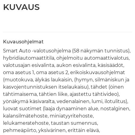
KUVAUS
Kuvausohjelmat
Smart Auto -valotusohjelma (58 näkymän tunnistus),
hybridiautomaattitila, ohjelmoitu automaattivalotus,
valotusajan esivalinta, aukon esivalinta, käsisäädöt,
oma asetus 1, oma asetus 2, erikoiskuvausohjelmat
(muotokuva, älykäs laukaisin, (hymyn, silmäniskun ja
kasvojentunnistuksen itselaukaisu), tähdet (öinen
tähtimaisema, tähtien liike, ajastettu tähtivideo),
yönäkymä käsivaralta, vedenalainen, lumi, ilotulitus),
luovat suotimet (laaja dynaaminen alue, nostalginen,
kalansilmätehoste, miniatyyritehoste,
lelukameratehoste, taustan sumennus,
pehmeäpiirto, yksivärinen, erittäin elävä,