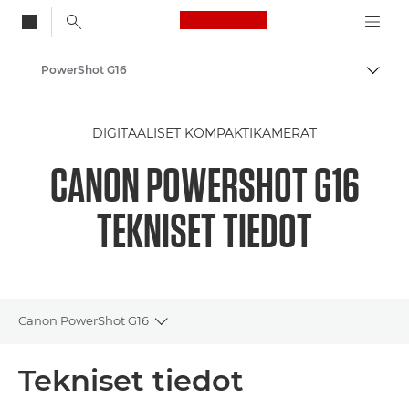
Canon Logo, back to
PowerShot G16
Vaihd
Canon
DIGITAALISET KOMPAKTIKAMERAT
CANON POWERSHOT G16
TEKNISET TIEDOT
Canon PowerShot G16
Toggle breadcrumbs
Yleiskuvaus
Tekniset tiedot