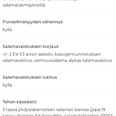
salamatäsmäyksellä)
Punasilmäisyyden vähennys
kyllä
Salamavalotuksen korjaus
+/– 2 EV 1/3 arvon askelin, kasvojentunnistuksen
salamavalotus, varmuussalama, älykäs salamavalotus
Salamavalotuksen lukitus
kyllä
Tehon käsisäätö
3 tasoa yhdysrakenteisen salaman kanssa (jopa 19
tasoa ulkoisten EX Speedlite -salamalaitteiden 270EX