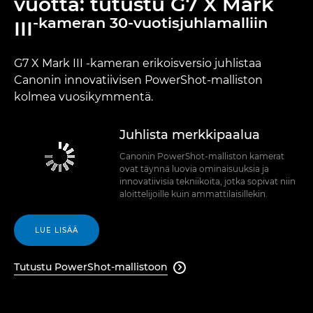
vuotta: tutustu G7 X Mark
-kameran 30-vuotisjuhlamalliin
III
G7 X Mark III -kameran erikoisversio juhlistaa
Canonin innovatiivisen PowerShot-malliston
kolmea vuosikymmentä.
Juhlista merkkipaalua
Canonin PowerShot-malliston kamerat
ovat täynnä luovia ominaisuuksia ja
innovatiivisia tekniikoita, jotka sopivat niin
aloittelijoille kuin ammattilaisillekin.
LUE LISÄÄ
Tutustu PowerShot-mallistoon
