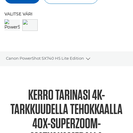
VALITSE VÄRI
Canon PowerShot SX740 HS Lite Edition
Toggle breadcrumbs
Yleiskuvaus
Tekniset tiedot
KERRO TARINASI 4K-
TARKKUUDELLA TEHOKKAALLA
Galleria
40X-SUPERZOOM-
Arvostelut
Tuki