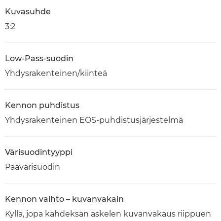
Kuvasuhde
3:2
Low-Pass-suodin
Yhdysrakenteinen/kiinteä
Kennon puhdistus
Yhdysrakenteinen EOS-puhdistusjärjestelmä
Värisuodintyyppi
Päävärisuodin
Kennon vaihto – kuvanvakain
Kyllä, jopa kahdeksan askelen kuvanvakaus riippuen