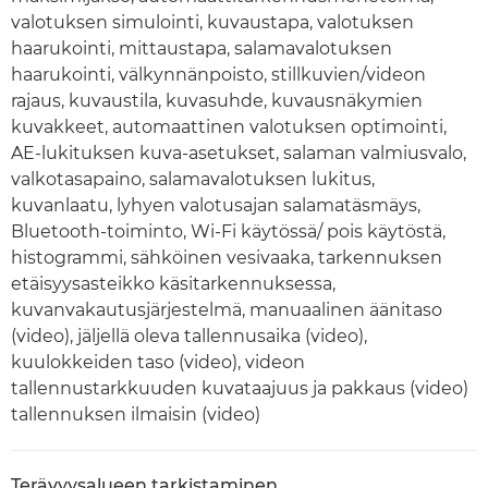
valotuksen simulointi, kuvaustapa, valotuksen
haarukointi, mittaustapa, salamavalotuksen
haarukointi, välkynnänpoisto, stillkuvien/videon
rajaus, kuvaustila, kuvasuhde, kuvausnäkymien
kuvakkeet, automaattinen valotuksen optimointi,
AE-lukituksen kuva-asetukset, salaman valmiusvalo,
valkotasapaino, salamavalotuksen lukitus,
kuvanlaatu, lyhyen valotusajan salamatäsmäys,
Bluetooth-toiminto, Wi-Fi käytössä/ pois käytöstä,
histogrammi, sähköinen vesivaaka, tarkennuksen
etäisyysasteikko käsitarkennuksessa,
kuvanvakautusjärjestelmä, manuaalinen äänitaso
(video), jäljellä oleva tallennusaika (video),
kuulokkeiden taso (video), videon
tallennustarkkuuden kuvataajuus ja pakkaus (video)
tallennuksen ilmaisin (video)
Terävyysalueen tarkistaminen