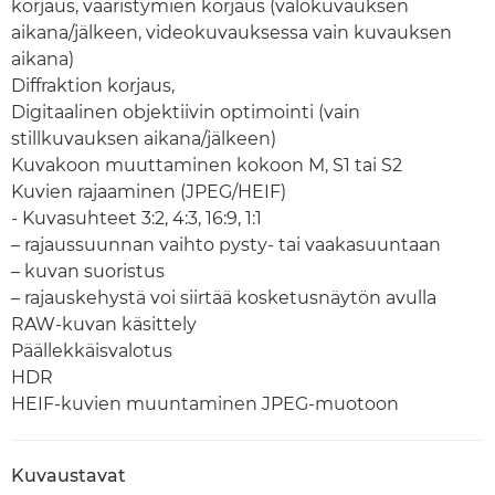
korjaus, vääristymien korjaus (valokuvauksen
aikana/jälkeen, videokuvauksessa vain kuvauksen
aikana)
Diffraktion korjaus,
Digitaalinen objektiivin optimointi (vain
stillkuvauksen aikana/jälkeen)
Kuvakoon muuttaminen kokoon M, S1 tai S2
Kuvien rajaaminen (JPEG/HEIF)
- Kuvasuhteet 3:2, 4:3, 16:9, 1:1
– rajaussuunnan vaihto pysty- tai vaakasuuntaan
– kuvan suoristus
– rajauskehystä voi siirtää kosketusnäytön avulla
RAW-kuvan käsittely
Päällekkäisvalotus
HDR
HEIF-kuvien muuntaminen JPEG-muotoon
Kuvaustavat