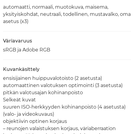
automaatti, normaali, muotokuva, maisema,
yksityiskohdat, neutraali, todellinen, mustavalko, oma
asetus (x3)
Väriavaruus
sRGB ja Adobe RGB
Kuvankäsittely
ensisijainen huippuvalotoisto (2 asetusta)
automaattinen valotuksen optimointi (3 asetusta)
pitkän valotusajan kohinanpoisto
Selkeät kuvat
suuren ISO-herkkyyden kohinanpoisto (4 asetusta)
(valo- ja videokuvaus)
objektiivin optinen korjaus
– reunojen valaistuksen korjaus, väriaberraation