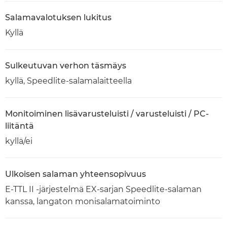
Salamavalotuksen lukitus
Kyllä
Sulkeutuvan verhon täsmäys
kyllä, Speedlite-salamalaitteella
Monitoiminen lisävarusteluisti / varusteluisti / PC-
liitäntä
kyllä/ei
Ulkoisen salaman yhteensopivuus
E-TTL II -järjestelmä EX-sarjan Speedlite-salaman
kanssa, langaton monisalamatoiminto