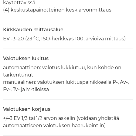
käytettävissä
(4) keskustapainotteinen keskiarvonmittaus
Kirkkauden mittausalue
EV -3–20 (23 °C, ISO-herkkyys 100, arvioiva mittaus)
Valotuksen lukitus
automaattinen: valotus lukkiutuu, kun kohde on
tarkentunut
manuaalinen: valotuksen lukituspainikkeella P-, Av-,
Fv-, Tv- ja M-tiloissa
Valotuksen korjaus
+/–3 EV 1/3 tai 1/2 arvon askelin (voidaan yhdistää
automaattiseen valotuksen haarukointiin)