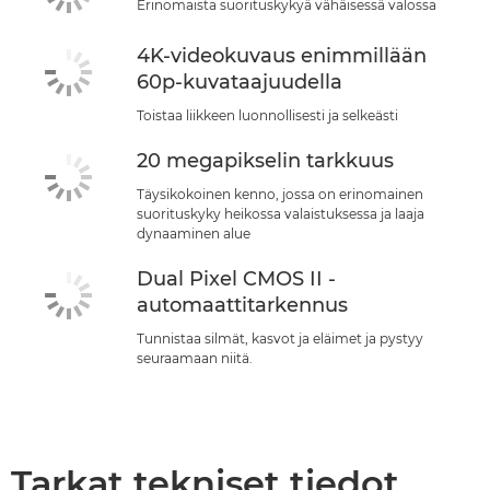
Erinomaista suorituskykyä vähäisessä valossa
4K-videokuvaus enimmillään
60p-kuvataajuudella
Toistaa liikkeen luonnollisesti ja selkeästi
20 megapikselin tarkkuus
Täysikokoinen kenno, jossa on erinomainen
suorituskyky heikossa valaistuksessa ja laaja
dynaaminen alue
Dual Pixel CMOS II -
automaattitarkennus
Tunnistaa silmät, kasvot ja eläimet ja pystyy
seuraamaan niitä.
Tarkat tekniset tiedot