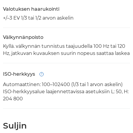
Valotuksen haarukointi
+/–3 EV 1/3 tai 1/2 arvon askelin
Välkynnänpoisto
Kyllä. välkynnän tunnistus taajuudella 100 Hz tai 120
Hz, jatkuvan kuvauksen suurin nopeus saattaa laskea
ISO-herkkyys
Open
Automaattinen: 100–102400 (1/3 tai 1 arvon askelin)
ISO-herkkyysalue laajennettavissa asetuksiin L: 50, H:
204 800
Suljin