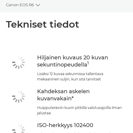
Canon EOS R6
Toggle breadcrumbs
Yleiskuvaus
Tekniset tiedot
Tekniset tiedot
Tuki
Hiljainen kuvaus 20 kuvan
1
sekuntinopeudella
Lisäksi 12 kuvaa sekunnissa tallentava
mekaaninen suljin, kun sitä tarvitset
Kahdeksan askelen
kuvanvakain*
Huipputeräviin kuvin pitkillä valotusajoilla ilman
jalustaa.
ISO-herkkyys 102400