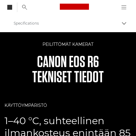
Canon Logo, back to
Specifications
Vaihd
Canon
PEILITTÖMÄT KAMERAT
Digitaalikamerat
CANON EOS R6
EOS R6
TEKNISET TIEDOT
KÄYTTÖYMPÄRISTÖ
1–40 °C, suhteellinen
ilmankosteus enintään 85