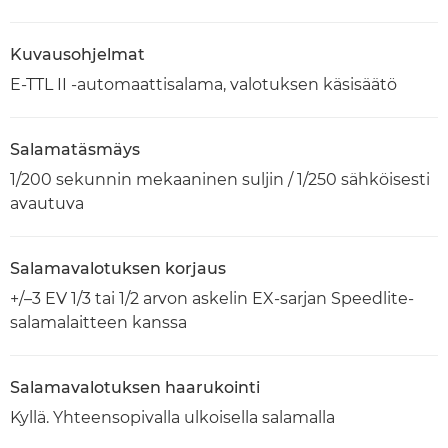
Kuvausohjelmat
E-TTL II -automaattisalama, valotuksen käsisäätö
Salamatäsmäys
1/200 sekunnin mekaaninen suljin / 1/250 sähköisesti
avautuva
Salamavalotuksen korjaus
+/–3 EV 1/3 tai 1/2 arvon askelin EX-sarjan Speedlite-
salamalaitteen kanssa
Salamavalotuksen haarukointi
Kyllä. Yhteensopivalla ulkoisella salamalla