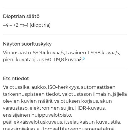
Dioptrian säätö
–4 – +2 m–1 (dioptria)
Näytön suorituskyky
Virransäästö: 59,94 kuvaa/s, tasainen 119,98 kuvaa/s,
5
pieni kuvataajuus 60–119,8 kuvaa/s
Etsintiedot
Valotusaika, aukko, ISO-herkkyys, automaattisen
tarkennuspisteen tiedot, valotustason ilmaisin, jäljellä
olevien kuvien määrä, valotuksen korjaus, akun
varaustaso, elektroninen suljin, HDR-kuvaus,
ensisijainen huippuvalotoisto,
päällekkäisvalotuskuvaus, itselaukaisun kuvaustila,
maksimijakso, automaattitarkennusmenetelmä,