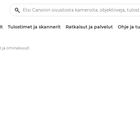
it
Tulostimet ja skannerit
Ratkaisut ja palvelut
Ohje ja tu
Tekniset tiedot ja ominaisuudet – Canon EOS 2000D