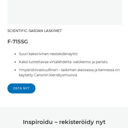
SCIENTIFIC-SARJAN LASKIMET
F-715SG
Suuri kaksirivinen nestekidenäyttö
Kaksi luotettavaa virtalähdettä: valokenno ja paristo
Ympäristövastuullinen – laskimen alaosassa ja kannessa on
käytetty Canonin kierrätysmuovia
OSTA NYT
Inspiroidu – rekisteröidy nyt