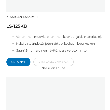
K-SARJAN LASKIMET
LS-125KB
Vähemmän muovia, enemmän kasvipohjaisia materiaaleja
Kaksi virtalähdettä, joten virta ei koskaan lopu kesken
Suuri 12-numeroinen näyttö, jossa verotoiminto
ETSI JÄLLEENMYYJÄ
OSTA NYT
No Sellers Found