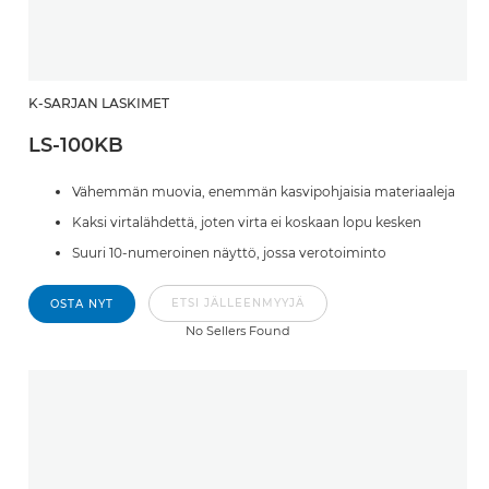
K-SARJAN LASKIMET
LS-100KB
Vähemmän muovia, enemmän kasvipohjaisia materiaaleja
Kaksi virtalähdettä, joten virta ei koskaan lopu kesken
Suuri 10-numeroinen näyttö, jossa verotoiminto
ETSI JÄLLEENMYYJÄ
OSTA NYT
No Sellers Found