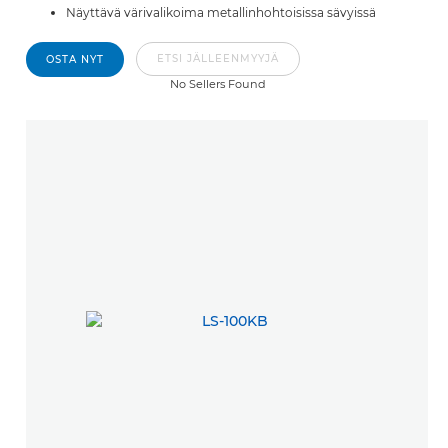
Näyttävä värivalikoima metallinhohtoisissa sävyissä
ETSI JÄLLEENMYYJÄ
OSTA NYT
No Sellers Found