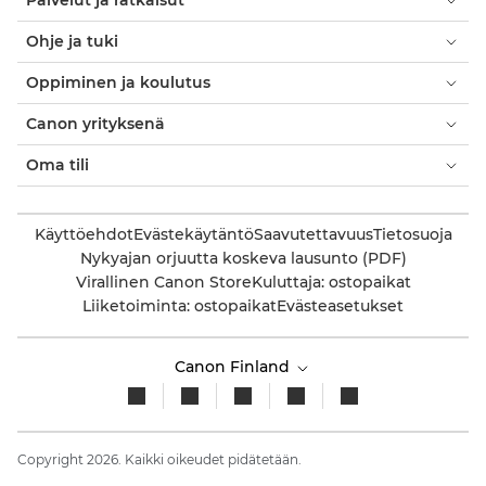
Palvelut ja ratkaisut
Ohje ja tuki
Oppiminen ja koulutus
Canon yrityksenä
Oma tili
Käyttöehdot
Evästekäytäntö
Saavutettavuus
Tietosuoja
Nykyajan orjuutta koskeva lausunto (PDF)
Virallinen Canon Store
Kuluttaja: ostopaikat
Liiketoiminta: ostopaikat
Evästeasetukset
Canon Finland
Copyright 2026. Kaikki oikeudet pidätetään.