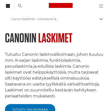
Canon Logo, back to
Canon-laskimet – tulostavat laskimet, K-sarja, funktiolaskimet
Vaihd
Canon
CANONIN
LASKIMET
Tutustu Canonin laskinvalikoimaan, johon kuuluu
mm. K-sarjan laskimia, funktiolaskimia,
peruslaskimia ja edullisia laskimia. Canonin
laskimet ovat helppokäyttöisiä, mutta tarjoavat
silti käyttöösi edistyksellisiä ominaisuuksia.
Saatavana on useita tyylikkäitä värivaihtoehtoja.
Laskimet on suunniteltu kestävän kehityksen
periaatteiden mukaisesti.
TUTUSTU VALIKOIMAAN