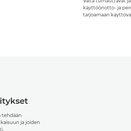
Vältä turhauttavat j
käyttöönotto- ja per
tarjoamaan käyttöva
itykset
la tehdään
kaisuun ja joiden
i.