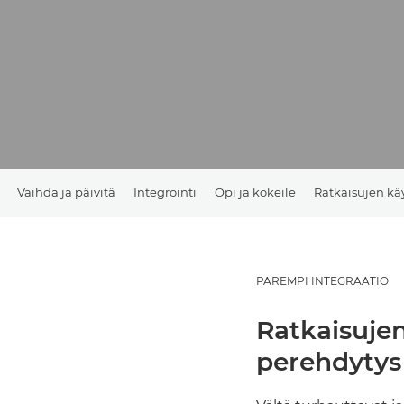
Vaihda ja päivitä
Integrointi
Opi ja kokeile
Ratkaisujen kä
PAREMPI INTEGRAATIO
Ratkaisujen
perehdytys