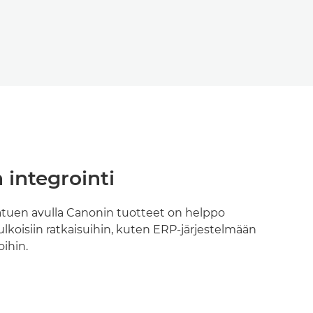
 integrointi
atuen avulla Canonin tuotteet on helppo
i ulkoisiin ratkaisuihin, kuten ERP-järjestelmään
oihin.