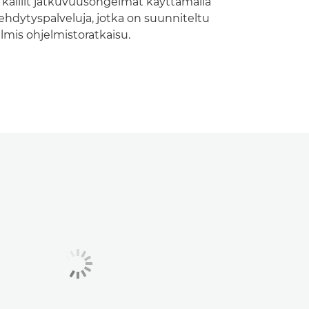
a kalliit jatkuvuusongelmat käyttämällä
ehdytyspalveluja, jotka on suunniteltu
lmis ohjelmistoratkaisu.