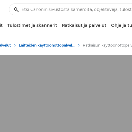
it
Tulostimet ja skannerit
Ratkaisut ja palvelut
Ohje ja tu
alvelut
Laitteiden käyttöönottopalvelut