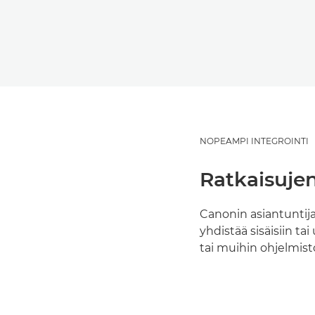
NOPEAMPI INTEGROINTI
Ratkaisujen
Canonin asiantuntij
yhdistää sisäisiin ta
tai muihin ohjelmist