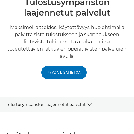
Tulostusympäristön
laajennetut palvelut
Maksimoi laitteidesi käytettävyys huolehtimalla
päivittäisistä tulostukseen ja skannaukseen
liittyvistä tukitoimista asiakastiloissa
toteutettavien jatkuvien operatiivisten palvelujen
avulla.
PYYDÄ LISÄTIETOA
Tulostusympäristön laajennetut palvelut
Laitekannan huolto