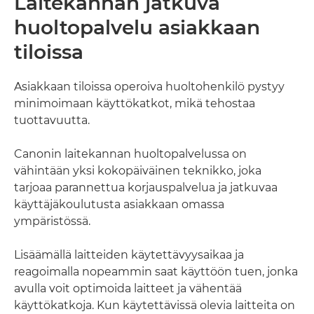
Laitekannan jatkuva
Laitekantapalvelut
huoltopalvelu asiakkaan
Tukipalvelu
tiloissa
Palvelupäällikkö
Asiakkaan tiloissa operoiva huoltohenkilö pystyy
minimoimaan käyttökatkot, mikä tehostaa
Muut palvelut
tuottavuutta.
Canonin laitekannan huoltopalvelussa on
vähintään yksi kokopäiväinen teknikko, joka
tarjoaa parannettua korjauspalvelua ja jatkuvaa
käyttäjäkoulutusta asiakkaan omassa
ympäristössä.
Lisäämällä laitteiden käytettävyysaikaa ja
reagoimalla nopeammin saat käyttöön tuen, jonka
avulla voit optimoida laitteet ja vähentää
käyttökatkoja. Kun käytettävissä olevia laitteita on