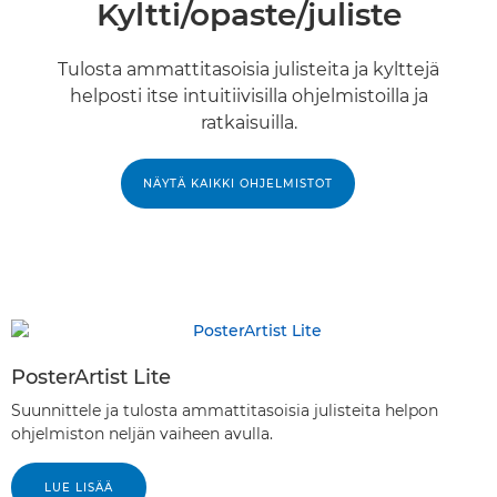
Kyltti/opaste/juliste
Tulosta ammattitasoisia julisteita ja kylttejä
helposti itse intuitiivisilla ohjelmistoilla ja
ratkaisuilla.
NÄYTÄ KAIKKI OHJELMISTOT
PosterArtist Lite
Suunnittele ja tulosta ammattitasoisia julisteita helpon
ohjelmiston neljän vaiheen avulla.
LUE LISÄÄ