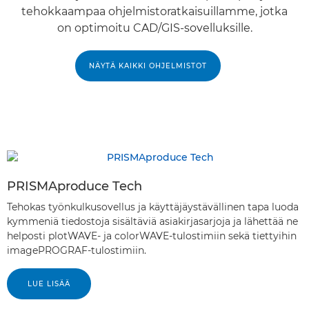
tehokkaampaa ohjelmistoratkaisuillamme, jotka
on optimoitu CAD/GIS-sovelluksille.
NÄYTÄ KAIKKI OHJELMISTOT
PRISMAproduce Tech
Tehokas työnkulkusovellus ja käyttäjäystävällinen tapa luoda
kymmeniä tiedostoja sisältäviä asiakirjasarjoja ja lähettää ne
helposti plotWAVE- ja colorWAVE-tulostimiin sekä tiettyihin
imagePROGRAF-tulostimiin.
LUE LISÄÄ