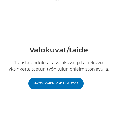
Valokuvat/taide
Tulosta laadukkaita valokuva- ja taidekuvia
yksinkertaistetun työnkulun ohjelmiston avulla.
NÄYTÄ KAIKKI OHJELMISTOT