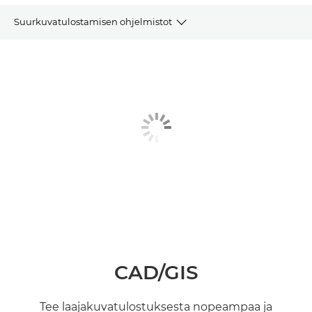
Suurkuvatulostamisen ohjelmistot
CAD/GIS
LARGE FORMAT GRAPHICS
VALOKUVAT/TAIDE
KYLTTI/OPASTE/JULISTE
MUUT OHJELMISTOT
CAD/GIS
Tee laajakuvatulostuksesta nopeampaa ja