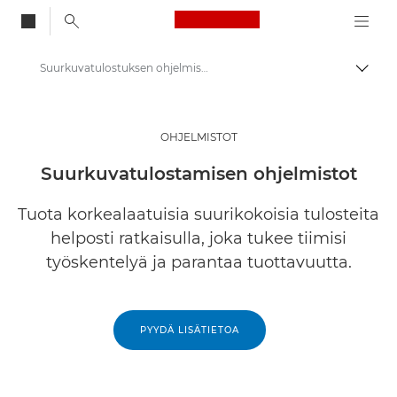
Canon Logo, back to
Suurkuvatulostuksen ohjelmisto
Vaihd
Canon
Ratkaisut ja palvelut
OHJELMISTOT
Yritysratkaisut
Suurkuvatulostamisen ohjelmistot
Ohjelmistot yrityksille
Tuota korkealaatuisia suurikokoisia tulosteita
helposti ratkaisulla, joka tukee tiimisi
työskentelyä ja parantaa tuottavuutta.
PYYDÄ LISÄTIETOA