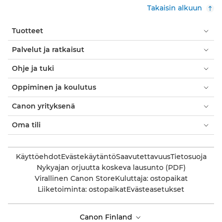
Takaisin alkuun
Tuotteet
Palvelut ja ratkaisut
Ohje ja tuki
Oppiminen ja koulutus
Canon yrityksenä
Oma tili
Käyttöehdot
Evästekäytäntö
Saavutettavuus
Tietosuoja
Nykyajan orjuutta koskeva lausunto (PDF)
Virallinen Canon Store
Kuluttaja: ostopaikat
Liiketoiminta: ostopaikat
Evästeasetukset
Canon Finland