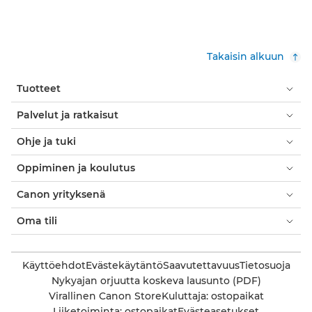
Takaisin alkuun
Tuotteet
Palvelut ja ratkaisut
Ohje ja tuki
Oppiminen ja koulutus
Canon yrityksenä
Oma tili
Käyttöehdot
Evästekäytäntö
Saavutettavuus
Tietosuoja
Nykyajan orjuutta koskeva lausunto (PDF)
Virallinen Canon Store
Kuluttaja: ostopaikat
Liiketoiminta: ostopaikat
Evästeasetukset