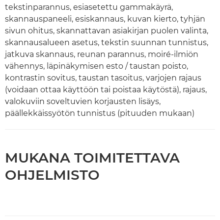
tekstinparannus, esiasetettu gammakäyrä,
skannauspaneeli, esiskannaus, kuvan kierto, tyhjän
sivun ohitus, skannattavan asiakirjan puolen valinta,
skannausalueen asetus, tekstin suunnan tunnistus,
jatkuva skannaus, reunan parannus, moiré-ilmiön
vähennys, läpinäkymisen esto / taustan poisto,
kontrastin sovitus, taustan tasoitus, varjojen rajaus
(voidaan ottaa käyttöön tai poistaa käytöstä), rajaus,
valokuviin soveltuvien korjausten lisäys,
päällekkäissyötön tunnistus (pituuden mukaan)
MUKANA TOIMITETTAVA
OHJELMISTO