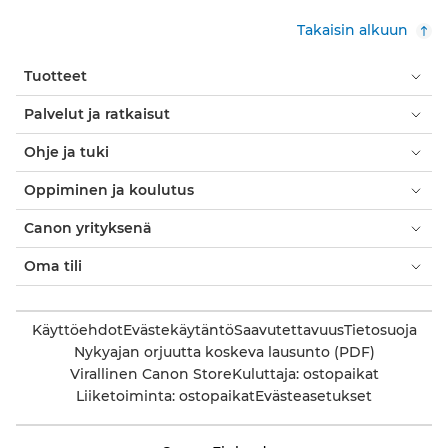
Takaisin alkuun
Tuotteet
Palvelut ja ratkaisut
Ohje ja tuki
Oppiminen ja koulutus
Canon yrityksenä
Oma tili
Käyttöehdot
Evästekäytäntö
Saavutettavuus
Tietosuoja
Nykyajan orjuutta koskeva lausunto (PDF)
Virallinen Canon Store
Kuluttaja: ostopaikat
Liiketoiminta: ostopaikat
Evästeasetukset