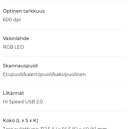
Optinen tarkkuus
600 dpi
Valonlähde
RGB LED
Skannauspuoli
Etupuoli/kääntöpuoli/kaksipuolinen
Liitännät
Hi Speed USB 2.0
Koko (L x S x K)