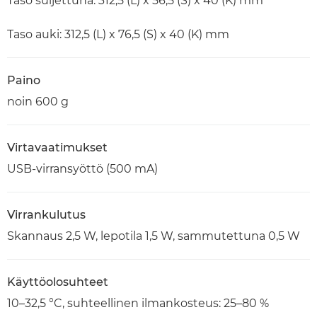
Taso suljettuna: 312,5 (L) x 56,5 (S) x 40 (K) mm
Taso auki: 312,5 (L) x 76,5 (S) x 40 (K) mm
Paino
noin 600 g
Virtavaatimukset
USB-virransyöttö (500 mA)
Virrankulutus
Skannaus 2,5 W, lepotila 1,5 W, sammutettuna 0,5 W
Käyttöolosuhteet
10–32,5 °C, suhteellinen ilmankosteus: 25–80 %