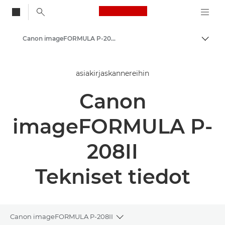
Canon Logo, back to
Canon imageFORMULA P-208II - Asiakirjaskannerit
Vaihd
Canon
asiakirjaskannereihin
Ratkaisut ja palvelut
Canon
Yritysratkaisut
Skannerit koti- ja toimistokäyttöön
imageFORMULA P-
Asiakirjaskannerit
208II
Tekniset tiedot
Canon imageFORMULA P-208II
Toggle breadcrumbs