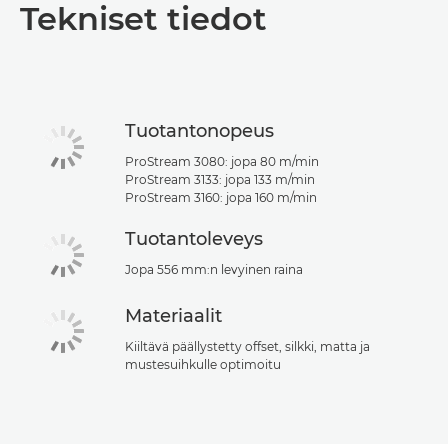
Tekniset tiedot
Tekniset tiedot
PDF-lataus
Tuotantonopeus
ProStream 3080: jopa 80 m/min
ProStream 3133: jopa 133 m/min
ProStream 3160: jopa 160 m/min
Tuotantoleveys
Jopa 556 mm:n levyinen raina
Materiaalit
Kiiltävä päällystetty offset, silkki, matta ja
mustesuihkulle optimoitu