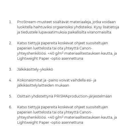
ProStream-musteet sisältävät materiaaleja, jotka voidaan
luokitella haihtuviksi orgaanisiksi yhdisteiksi. Kysy lisätietoja
ja tiedustele lupavaatimuksia paikallisilta viranomaisilta.
Katso tiettyjä papereita koskevat ohjeet suositeltujen
paperien luettelosta tai ota yhteyttä Canon-
yhteyshenkilöösi. <40 g/m² materiaalitestauksen kautta, ja
Lightweight Paper -optio asennettuna
Jälkikäsittely-yksikkö
Kokonaismitat ja -paino voivat vaihdella esi- ja
jälkikäsittelylaitteiden mukaan
Osittain yhdistettynä PRISMAproduction-järjestelmään
Katso tiettyjä papereita koskevat ohjeet suositeltujen
paperien luettelosta tai ota yhteyttä Canon-
yhteyshenkilöösi. <40 g/m² materiaalitestauksen kautta, ja
Lightweight Paper -optio asennettuna