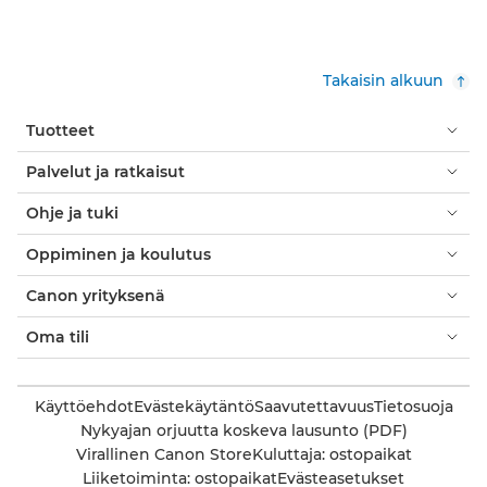
Takaisin alkuun
Tuotteet
Palvelut ja ratkaisut
Ohje ja tuki
Oppiminen ja koulutus
Canon yrityksenä
Oma tili
Käyttöehdot
Evästekäytäntö
Saavutettavuus
Tietosuoja
Nykyajan orjuutta koskeva lausunto (PDF)
Virallinen Canon Store
Kuluttaja: ostopaikat
Liiketoiminta: ostopaikat
Evästeasetukset