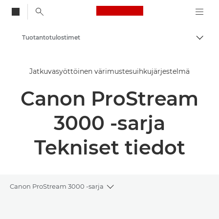
Canon Logo, back to
Tuotantotulostimet
Vaihd
Canon
Jatkuvasyöttöinen värimustesuihkujärjestelmä
Ratkaisut ja palvelut
Canon ProStream
Yritysratkaisut
3000 -sarja
Tekniset tiedot
Canon ProStream 3000 -sarja
Toggle breadcrumbs
Yleiskuvaus