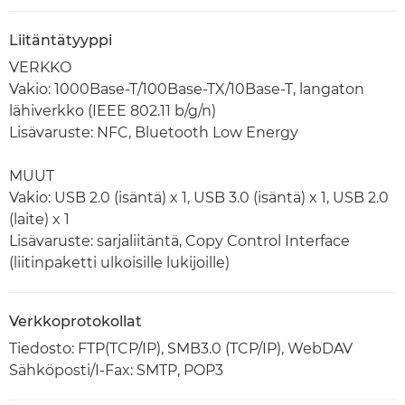
Liitäntätyyppi
VERKKO
Vakio: 1000Base-T/100Base-TX/10Base-T, langaton
lähiverkko (IEEE 802.11 b/g/n)
Lisävaruste: NFC, Bluetooth Low Energy
MUUT
Vakio: USB 2.0 (isäntä) x 1, USB 3.0 (isäntä) x 1, USB 2.0
(laite) x 1
Lisävaruste: sarjaliitäntä, Copy Control Interface
(liitinpaketti ulkoisille lukijoille)
Verkkoprotokollat
Tiedosto: FTP(TCP/IP), SMB3.0 (TCP/IP), WebDAV
Sähköposti/I-Fax: SMTP, POP3