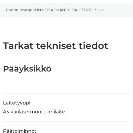
Canon imageRUNNER ADVANCE DX C3730i ES
Toggle breadc
Yleiskuvaus
Tekniset tiedot
Tarkat tekniset tiedot
Tuki
Pääyksikkö
PDF-lataus
Laitetyyppi
A3-värilasermonitoimilaite
Päätoiminnot