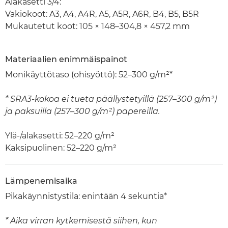
Alakasetti 3/4:
Vakiokoot: A3, A4, A4R, A5, A5R, A6R, B4, B5, B5R
Mukautetut koot: 105 × 148–304,8 × 457,2 mm
Materiaalien enimmäispainot
Monikäyttötaso (ohisyöttö): 52–300 g/m²*
* SRA3-kokoa ei tueta päällystetyillä (257–300 g/m²)
ja paksuilla (257–300 g/m²) papereilla.
Ylä-/alakasetti: 52–220 g/m²
Kaksipuolinen: 52–220 g/m²
Lämpenemisaika
Pikakäynnistystila: enintään 4 sekuntia*
* Aika virran kytkemisestä siihen, kun