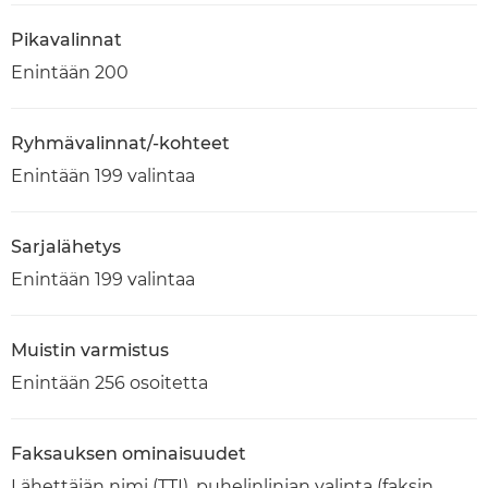
Pikavalinnat
Enintään 200
Ryhmävalinnat/-kohteet
Enintään 199 valintaa
Sarjalähetys
Enintään 199 valintaa
Muistin varmistus
Enintään 256 osoitetta
Faksauksen ominaisuudet
Lähettäjän nimi (TTI), puhelinlinjan valinta (faksin