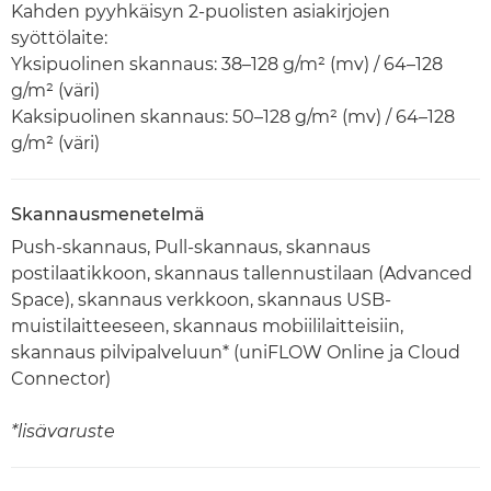
Kahden pyyhkäisyn 2-puolisten asiakirjojen
syöttölaite:
Yksipuolinen skannaus: 38–128 g/m² (mv) / 64–128
g/m² (väri)
Kaksipuolinen skannaus: 50–128 g/m² (mv) / 64–128
g/m² (väri)
Skannausmenetelmä
Push-skannaus, Pull-skannaus, skannaus
postilaatikkoon, skannaus tallennustilaan (Advanced
Space), skannaus verkkoon, skannaus USB-
muistilaitteeseen, skannaus mobiililaitteisiin,
skannaus pilvipalveluun* (uniFLOW Online ja Cloud
Connector)
*lisävaruste