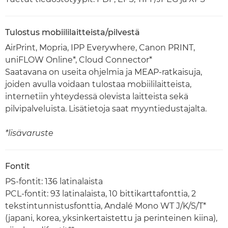
Tulostus mobiililaitteista/pilvestä
AirPrint, Mopria, IPP Everywhere, Canon PRINT,
uniFLOW Online*, Cloud Connector*
Saatavana on useita ohjelmia ja MEAP-ratkaisuja,
joiden avulla voidaan tulostaa mobiililaitteista,
internetiin yhteydessä olevista laitteista sekä
pilvipalveluista. Lisätietoja saat myyntiedustajalta.
*lisävaruste
Fontit
PS-fontit: 136 latinalaista
PCL-fontit: 93 latinalaista, 10 bittikarttafonttia, 2
tekstintunnistusfonttia, Andalé Mono WT J/K/S/T*
(japani, korea, yksinkertaistettu ja perinteinen kiina),