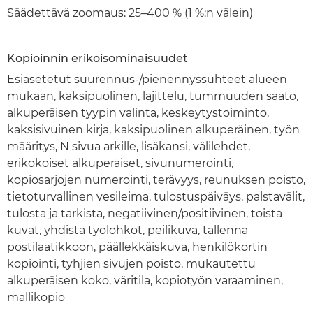
Säädettävä zoomaus: 25–400 % (1 %:n välein)
Kopioinnin erikoisominaisuudet
Esiasetetut suurennus-/pienennyssuhteet alueen
mukaan, kaksipuolinen, lajittelu, tummuuden säätö,
alkuperäisen tyypin valinta, keskeytystoiminto,
kaksisivuinen kirja, kaksipuolinen alkuperäinen, työn
määritys, N sivua arkille, lisäkansi, välilehdet,
erikokoiset alkuperäiset, sivunumerointi,
kopiosarjojen numerointi, terävyys, reunuksen poisto,
tietoturvallinen vesileima, tulostuspäiväys, palstavälit,
tulosta ja tarkista, negatiivinen/positiivinen, toista
kuvat, yhdistä työlohkot, peilikuva, tallenna
postilaatikkoon, päällekkäiskuva, henkilökortin
kopiointi, tyhjien sivujen poisto, mukautettu
alkuperäisen koko, väritila, kopiotyön varaaminen,
mallikopio