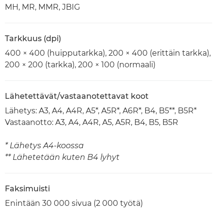
MH, MR, MMR, JBIG
Tarkkuus (dpi)
400 × 400 (huipputarkka), 200 × 400 (erittäin tarkka),
200 × 200 (tarkka), 200 × 100 (normaali)
Lähetettävät/vastaanotettavat koot
Lähetys: A3, A4, A4R, A5*, A5R*, A6R*, B4, B5**, B5R*
Vastaanotto: A3, A4, A4R, A5, A5R, B4, B5, B5R
* Lähetys A4-koossa
** Lähetetään kuten B4 lyhyt
Faksimuisti
Enintään 30 000 sivua (2 000 työtä)