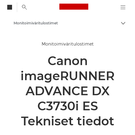
Canon Logo, back to
Monitoimiväritulostimet
Vaihd
Canon
Monitoimiväritulostimet
Ratkaisut ja palvelut
Canon
Yritysratkaisut
Tulostimet ja faksit yrityksille
imageRUNNER
Monitoimitulostimet
ADVANCE DX
C3730i ES
Tekniset tiedot