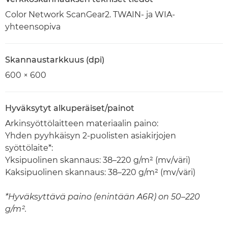
Color Network ScanGear2. TWAIN- ja WIA-
yhteensopiva
Skannaustarkkuus (dpi)
600 × 600
Hyväksytyt alkuperäiset/painot
Arkinsyöttölaitteen materiaalin paino:
Yhden pyyhkäisyn 2-puolisten asiakirjojen
syöttölaite*:
Yksipuolinen skannaus: 38–220 g/m² (mv/väri)
Kaksipuolinen skannaus: 38–220 g/m² (mv/väri)
*Hyväksyttävä paino (enintään A6R) on 50–220
g/m².