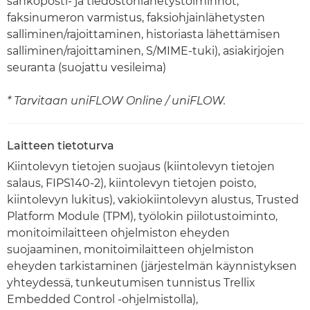
sähköposti- ja tiedostonlähetystoiminnot,
faksinumeron varmistus, faksiohjainlähetysten
salliminen/rajoittaminen, historiasta lähettämisen
salliminen/rajoittaminen, S/MIME-tuki), asiakirjojen
seuranta (suojattu vesileima)
* Tarvitaan uniFLOW Online / uniFLOW.
Laitteen tietoturva
Kiintolevyn tietojen suojaus (kiintolevyn tietojen
salaus, FIPS140-2), kiintolevyn tietojen poisto,
kiintolevyn lukitus), vakiokiintolevyn alustus, Trusted
Platform Module (TPM), työlokin piilotustoiminto,
monitoimilaitteen ohjelmiston eheyden
suojaaminen, monitoimilaitteen ohjelmiston
eheyden tarkistaminen (järjestelmän käynnistyksen
yhteydessä, tunkeutumisen tunnistus Trellix
Embedded Control -ohjelmistolla),