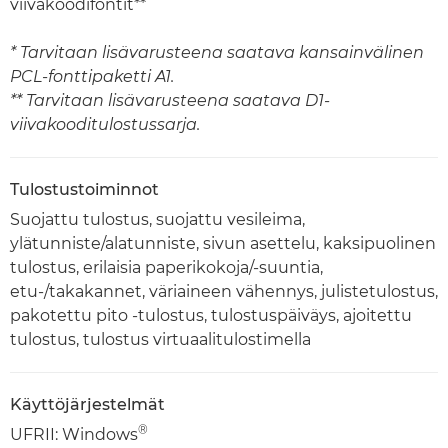
viivakoodifontit**
* Tarvitaan lisävarusteena saatava kansainvälinen
PCL-fonttipaketti A1.
** Tarvitaan lisävarusteena saatava D1-
viivakooditulostussarja.
Tulostustoiminnot
Suojattu tulostus, suojattu vesileima,
ylätunniste/alatunniste, sivun asettelu, kaksipuolinen
tulostus, erilaisia paperikokoja/-suuntia,
etu-/takakannet, väriaineen vähennys, julistetulostus,
pakotettu pito -tulostus, tulostuspäiväys, ajoitettu
tulostus, tulostus virtuaalitulostimella
Käyttöjärjestelmät
®
UFRII: Windows