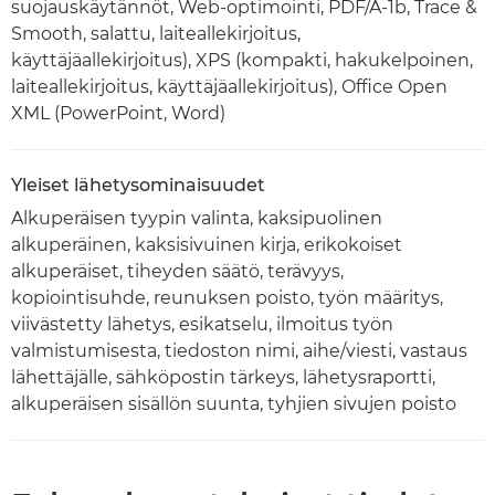
suojauskäytännöt, Web-optimointi, PDF/A-1b, Trace &
Smooth, salattu, laiteallekirjoitus,
käyttäjäallekirjoitus), XPS (kompakti, hakukelpoinen,
laiteallekirjoitus, käyttäjäallekirjoitus), Office Open
XML (PowerPoint, Word)
Yleiset lähetysominaisuudet
Alkuperäisen tyypin valinta, kaksipuolinen
alkuperäinen, kaksisivuinen kirja, erikokoiset
alkuperäiset, tiheyden säätö, terävyys,
kopiointisuhde, reunuksen poisto, työn määritys,
viivästetty lähetys, esikatselu, ilmoitus työn
valmistumisesta, tiedoston nimi, aihe/viesti, vastaus
lähettäjälle, sähköpostin tärkeys, lähetysraportti,
alkuperäisen sisällön suunta, tyhjien sivujen poisto