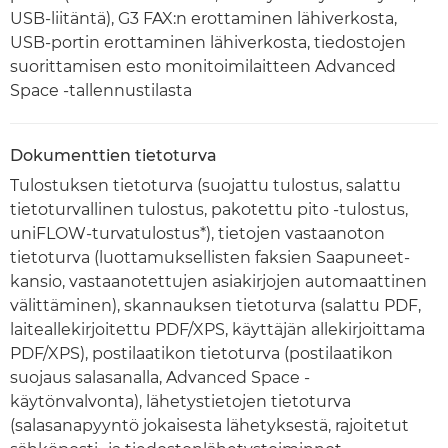
USB-liitäntä), G3 FAX:n erottaminen lähiverkosta,
USB-portin erottaminen lähiverkosta, tiedostojen
suorittamisen esto monitoimilaitteen Advanced
Space -tallennustilasta
Dokumenttien tietoturva
Tulostuksen tietoturva (suojattu tulostus, salattu
tietoturvallinen tulostus, pakotettu pito -tulostus,
uniFLOW-turvatulostus*), tietojen vastaanoton
tietoturva (luottamuksellisten faksien Saapuneet-
kansio, vastaanotettujen asiakirjojen automaattinen
välittäminen), skannauksen tietoturva (salattu PDF,
laiteallekirjoitettu PDF/XPS, käyttäjän allekirjoittama
PDF/XPS), postilaatikon tietoturva (postilaatikon
suojaus salasanalla, Advanced Space -
käytönvalvonta), lähetystietojen tietoturva
(salasanapyyntö jokaisesta lähetyksestä, rajoitetut