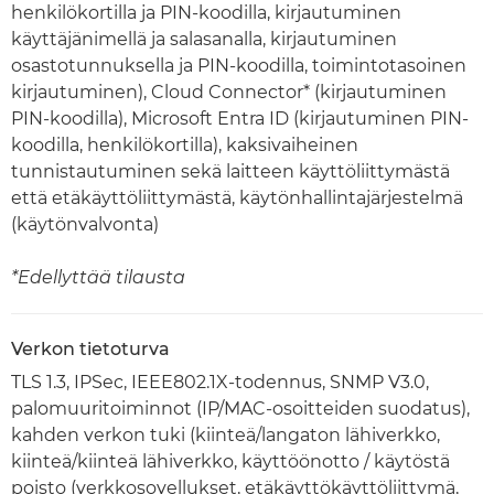
henkilökortilla ja PIN-koodilla, kirjautuminen
käyttäjänimellä ja salasanalla, kirjautuminen
osastotunnuksella ja PIN-koodilla, toimintotasoinen
kirjautuminen), Cloud Connector* (kirjautuminen
PIN-koodilla), Microsoft Entra ID (kirjautuminen PIN-
koodilla, henkilökortilla), kaksivaiheinen
tunnistautuminen sekä laitteen käyttöliittymästä
että etäkäyttöliittymästä, käytönhallintajärjestelmä
(käytönvalvonta)
*Edellyttää tilausta
Verkon tietoturva
TLS 1.3, IPSec, IEEE802.1X-todennus, SNMP V3.0,
palomuuritoiminnot (IP/MAC-osoitteiden suodatus),
kahden verkon tuki (kiinteä/langaton lähiverkko,
kiinteä/kiinteä lähiverkko, käyttöönotto / käytöstä
poisto (verkkosovellukset, etäkäyttökäyttöliittymä,