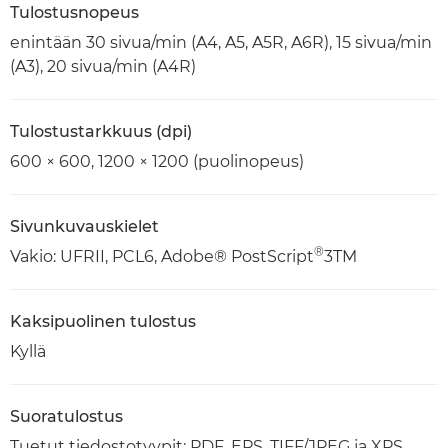
Tulostusnopeus
enintään 30 sivua/min (A4, A5, A5R, A6R), 15 sivua/min
(A3), 20 sivua/min (A4R)
Tulostustarkkuus (dpi)
600 × 600, 1200 × 1200 (puolinopeus)
Sivunkuvauskielet
®
Vakio: UFRII, PCL6, Adobe® PostScript
3TM
Kaksipuolinen tulostus
Kyllä
Suoratulostus
Tuetut tiedostotyypit: PDF, EPS, TIFF/JPEG ja XPS