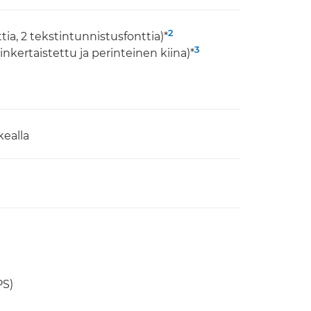
2
ttia, 2 tekstintunnistusfonttia)*
3
nkertaistettu ja perinteinen kiina)*
kealla
PS)