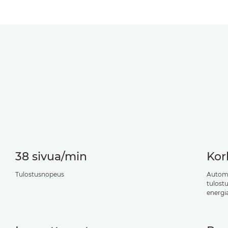
38 sivua/min
Kor
Tulostusnopeus
Automa
tulostu
energi