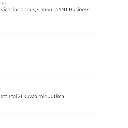
lus
ervice -laajennus, Canon PRINT Business -
a
etti) tai 21 kuvaa minuutissa