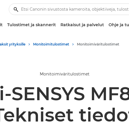
it
Tulostimet ja skannerit
Ratkaisut ja palvelut
Ohje ja tu
aksit yrityksille
Monitoimitulostimet
Monitoimiväritulostimet
Monitoimiväritulostimet
 i-SENSYS MF
Tekniset tiedo