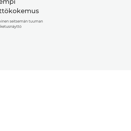
empi
ttökokemus
iivinen seitsemän tuuman
sketusnäyttö