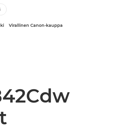
ki
Virallinen Canon-kauppa
842Cdw
t