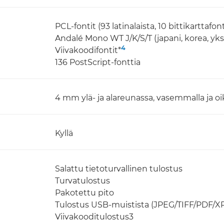
PCL-fontit (93 latinalaista, 10 bittikarttafon
Andalé Mono WT J/K/S/T (japani, korea, yksi
4
Viivakoodifontit*
136 PostScript-fonttia
4 mm ylä- ja alareunassa, vasemmalla ja oi
Kyllä
Salattu tietoturvallinen tulostus
Turvatulostus
Pakotettu pito
Tulostus USB-muistista (JPEG/TIFF/PDF/X
Viivakooditulostus3