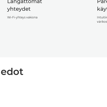
Langattomat
Par
yhteydet
käy
Wi-Fi-yhteys vakiona
Intuit
väriko
iedot