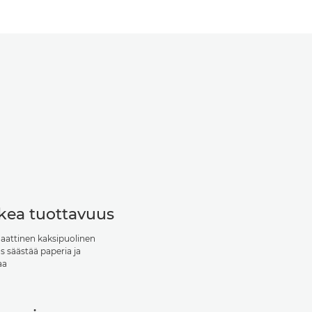
kea tuottavuus
attinen kaksipuolinen
s säästää paperia ja
aa