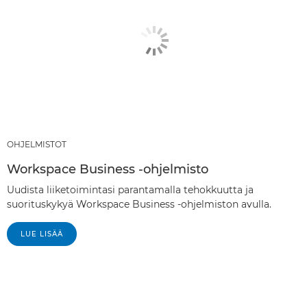
imageFORMULA DR-S130

imageFORMULA DR-M1060

OHJELMISTOT
Workspace Business -ohjelmisto
Uudista liiketoimintasi parantamalla tehokkuutta ja
suorituskykyä Workspace Business -ohjelmiston avulla.
LUE LISÄÄ