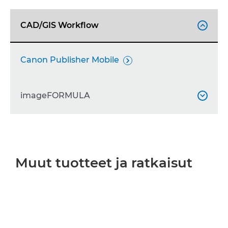
CAD/GIS Workflow

Canon Publisher Mobile

imageFORMULA

imageFORMULA R40

imageFORMULA DR-F120

Muut tuotteet ja ratkaisut
imageFORMULA ScanFront 400

imageFORMULA DR-6010C

imageFORMULA DR-S150
