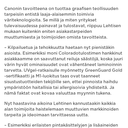
Canonin tavoitteena on tuottaa graafisen teollisuuden
tarpeisiin entistä laaja-alaisemmin toimivia
väriteknologioita. Se millä ja miten yritykset
tulevaisuudessa painavat ja tulostavat, riippuu Lehtisen
mukaan kuitenkin eniten asiakastarpeiden
muuttumisesta ja toimijoiden omista tavoitteista.
– Kilpailuetua ja tehokkuutta haetaan nyt pienistäkin
asioista. Esimerkiksi moni Coloradotulostimen hankkinut
asiakkaamme on saavuttanut reiluja säästöjä, koska juuri
värin hyvät ominaisuudet ovat vähentäneet laminoinnin
tarvetta. UVgel-ratkaisulle myönnetty GreenGuard Gold
-sertifikaatti ja M1-luokitus taas ovat taanneet
sisustustuotteiden tekijöille sen, ettei pinnoista haihdu
ympäristöön haitallisia tai allergisoivia yhdisteitä. Ja
nämä faktat ovat kovaa valuuttaa myynnin tukena.
Nyt haastavina aikoina Lehtinen kannustaakin kaikkia
alan toimijoita haistelemaan muuttuvien markkinoiden
tarpeita ja ideoimaan tarvittaessa uutta.
– Esimerkiksi erilaisten pintakäsittelyjen ja lisäaineiden