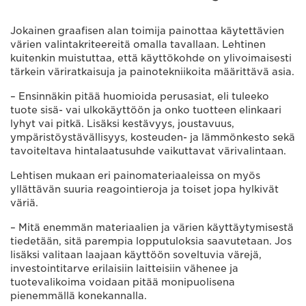
Jokainen graafisen alan toimija painottaa käytettävien
värien valintakriteereitä omalla tavallaan. Lehtinen
kuitenkin muistuttaa, että käyttökohde on ylivoimaisesti
tärkein väriratkaisuja ja painotekniikoita määrittävä asia.
– Ensinnäkin pitää huomioida perusasiat, eli tuleeko
tuote sisä- vai ulkokäyttöön ja onko tuotteen elinkaari
lyhyt vai pitkä. Lisäksi kestävyys, joustavuus,
ympäristöystävällisyys, kosteuden- ja lämmönkesto sekä
tavoiteltava hintalaatusuhde vaikuttavat värivalintaan.
Lehtisen mukaan eri painomateriaaleissa on myös
yllättävän suuria reagointieroja ja toiset jopa hylkivät
väriä.
– Mitä enemmän materiaalien ja värien käyttäytymisestä
tiedetään, sitä parempia lopputuloksia saavutetaan. Jos
lisäksi valitaan laajaan käyttöön soveltuvia värejä,
investointitarve erilaisiin laitteisiin vähenee ja
tuotevalikoima voidaan pitää monipuolisena
pienemmällä konekannalla.