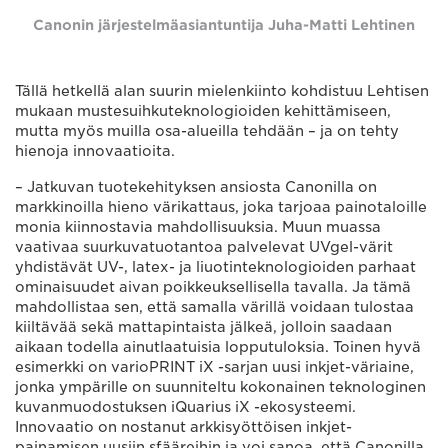
Canonin järjestelmäasiantuntija Juha-Matti Lehtinen
Tällä hetkellä alan suurin mielenkiinto kohdistuu Lehtisen
mukaan mustesuihkuteknologioiden kehittämiseen,
mutta myös muilla osa-alueilla tehdään – ja on tehty
hienoja innovaatioita.
– Jatkuvan tuotekehityksen ansiosta Canonilla on
markkinoilla hieno värikattaus, joka tarjoaa painotaloille
monia kiinnostavia mahdollisuuksia. Muun muassa
vaativaa suurkuvatuotantoa palvelevat UVgel-värit
yhdistävät UV-, latex- ja liuotinteknologioiden parhaat
ominaisuudet aivan poikkeuksellisella tavalla. Ja tämä
mahdollistaa sen, että samalla värillä voidaan tulostaa
kiiltävää sekä mattapintaista jälkeä, jolloin saadaan
aikaan todella ainutlaatuisia lopputuloksia. Toinen hyvä
esimerkki on varioPRINT iX -sarjan uusi inkjet-väriaine,
jonka ympärille on suunniteltu kokonainen teknologinen
kuvanmuodostuksen iQuarius iX -ekosysteemi.
Innovaatio on nostanut arkkisyöttöisen inkjet-
painamisen uusiin sfääreihin ja voi sanoa, että Canonilla