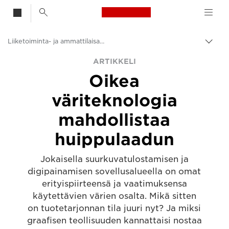
Canon Logo, back t
Liiketoiminta- ja ammattilaisartikkelit
Vaih
navig
Canon
ARTIKKELI
Oikea
Ratkaisut ja palvelut
väriteknologia
Ajankohtaista
mahdollistaa
huippulaadun
Jokaisella suurkuvatulostamisen ja
digipainamisen sovellusalueella on omat
erityispiirteensä ja vaatimuksensa
käytettävien värien osalta. Mikä sitten
on tuotetarjonnan tila juuri nyt? Ja miksi
graafisen teollisuuden kannattaisi nostaa