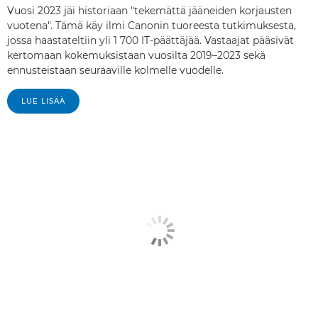
Vuosi 2023 jäi historiaan "tekemättä jääneiden korjausten
vuotena". Tämä käy ilmi Canonin tuoreesta tutkimuksesta,
jossa haastateltiin yli 1 700 IT-päättäjää. Vastaajat pääsivät
kertomaan kokemuksistaan vuosilta 2019–2023 sekä
ennusteistaan seuraaville kolmelle vuodelle.
LUE LISÄÄ