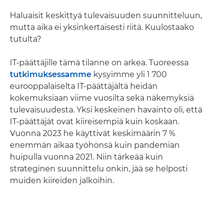
Haluaisit keskittyä tulevaisuuden suunnitteluun,
mutta aika ei yksinkertaisesti riitä. Kuulostaako
tutulta?
IT-päättäjille tämä tilanne on arkea. Tuoreessa
tutkimuksessamme
kysyimme yli 1 700
eurooppalaiselta IT-päättäjältä heidän
kokemuksiaan viime vuosilta sekä näkemyksiä
tulevaisuudesta. Yksi keskeinen havainto oli, että
IT-päättäjät ovat kiireisempiä kuin koskaan.
Vuonna 2023 he käyttivät keskimäärin 7 %
enemmän aikaa työhönsä kuin pandemian
huipulla vuonna 2021. Niin tärkeää kuin
strateginen suunnittelu onkin, jää se helposti
muiden kiireiden jalkoihin.