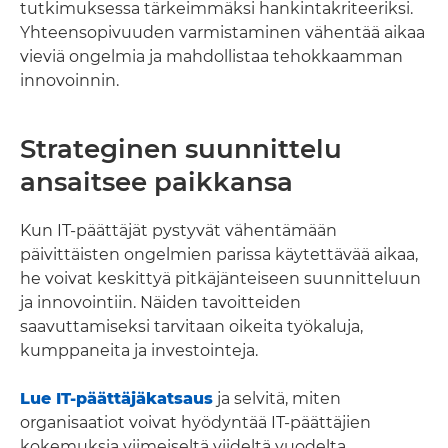
tutkimuksessa tärkeimmäksi hankintakriteeriksi.
Yhteensopivuuden varmistaminen vähentää aikaa
vieviä ongelmia ja mahdollistaa tehokkaamman
innovoinnin.
Strateginen suunnittelu
ansaitsee paikkansa
Kun IT-päättäjät pystyvät vähentämään
päivittäisten ongelmien parissa käytettävää aikaa,
he voivat keskittyä pitkäjänteiseen suunnitteluun
ja innovointiin. Näiden tavoitteiden
saavuttamiseksi tarvitaan oikeita työkaluja,
kumppaneita ja investointeja.
Lue IT-päättäjäkatsaus
ja selvitä, miten
organisaatiot voivat hyödyntää IT-päättäjien
kokemuksia viimeiseltä viideltä vuodelta