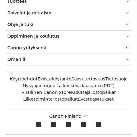
Tuotteet
Palvelut ja ratkaisut
Ohje ja tuki
Oppiminen ja koulutus
Canon yrityksenä
Oma tili
Käyttöehdot
Evästekäytäntö
Saavutettavuus
Tietosuoja
Nykyajan orjuutta koskeva lausunto (PDF)
Virallinen Canon Store
Kuluttaja: ostopaikat
Liiketoiminta: ostopaikat
Evästeasetukset
Canon Finland