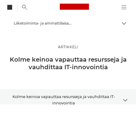
Canon Logo, back to
Liiketoiminta- ja ammattilaisartikkelit
Vaihd
Canon
Ratkaisut ja palvelut
ARTIKKELI
Ajankohtaista
Kolme keinoa vapauttaa resursseja ja
vauhdittaa IT-innovointia
Kolme keinoa vapauttaa resursseja ja vauhdittaa IT-
innovointia
ARTIKKELI
LUE LISÄÄ