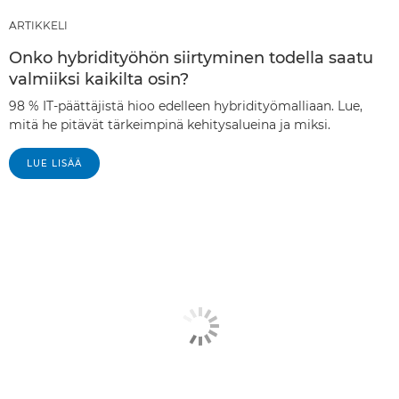
ARTIKKELI
Onko hybridityöhön siirtyminen todella saatu
valmiiksi kaikilta osin?
98 % IT-päättäjistä hioo edelleen hybridityömalliaan. Lue,
mitä he pitävät tärkeimpinä kehitysalueina ja miksi.
LUE LISÄÄ