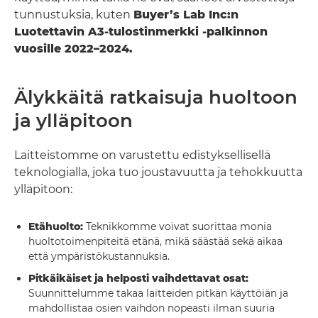
tunnustuksia, kuten
Buyer’s Lab Inc:n
Luotettavin A3-tulostinmerkki -palkinnon
vuosille 2022–2024.
Älykkäitä ratkaisuja huoltoon
ja ylläpitoon
Laitteistomme on varustettu edistyksellisellä
teknologialla, joka tuo joustavuutta ja tehokkuutta
ylläpitoon:
Etähuolto:
Teknikkomme voivat suorittaa monia
huoltotoimenpiteitä etänä, mikä säästää sekä aikaa
että ympäristökustannuksia.
Pitkäikäiset ja helposti vaihdettavat osat:
Suunnittelumme takaa laitteiden pitkän käyttöiän ja
mahdollistaa osien vaihdon nopeasti ilman suuria