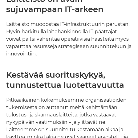
sujuvampaan IT-arkeen
Laitteisto muodostaa IT-infrastruktuurin perustan.
Hyvin harkituilla laitehankinnoilla IT-päättäjät
voivat paitsi vähentää operatiivisia haasteita myös
vapauttaa resursseja strategiseen suunnitteluun ja
innovointiin.
Kestävää suorituskykyä,
tunnustettua luotettavuutta
Pitkäaikainen kokemuksemme organisaatioiden
tukemisesta on auttanut meitä kehittämään
tulostus- ja skannauslaitteita, jotka vastaavat
nykypäivän vaatimuksiin – ja ylittävät ne.
Laitteemme on suunniteltu kestämään aikaa ja
käyttöä, minkä takia ne ovat saaneet arvostettuja