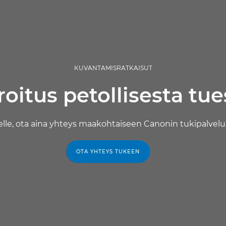
KUVANTAMISRATKAISUT
roitus petollisesta tue
lle, ota aina yhteys maakohtaiseen Canonin tukipalveluu
OTA YHTEYS TUKEEN