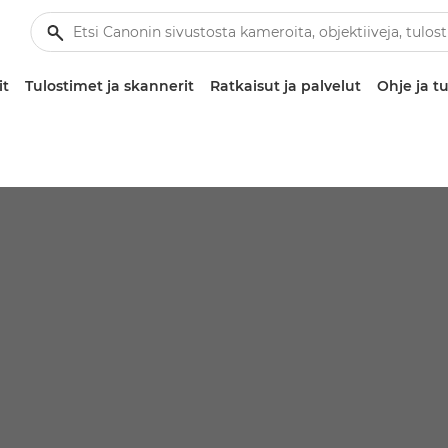
it
Tulostimet ja skannerit
Ratkaisut ja palvelut
Ohje ja tu