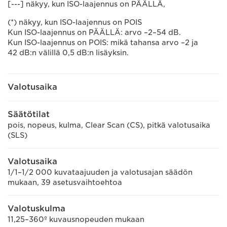
[---] näkyy, kun ISO-laajennus on PÄÄLLÄ,
(*) näkyy, kun ISO-laajennus on POIS
Kun ISO-laajennus on PÄÄLLÄ: arvo –2–54 dB.
Kun ISO-laajennus on POIS: mikä tahansa arvo –2 ja
42 dB:n välillä 0,5 dB:n lisäyksin.
Valotusaika
Säätötilat
pois, nopeus, kulma, Clear Scan (CS), pitkä valotusaika
(SLS)
Valotusaika
1/1–1/2 000 kuvataajuuden ja valotusajan säädön
mukaan, 39 asetusvaihtoehtoa
Valotuskulma
11,25–360º kuvausnopeuden mukaan