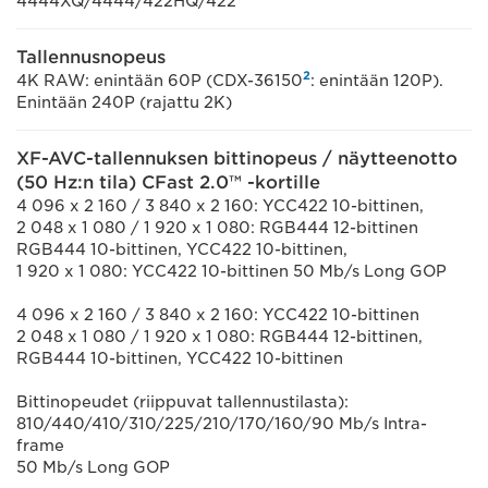
4444XQ/4444/422HQ/422
Tallennusnopeus
2
4K RAW: enintään 60P (CDX-36150
: enintään 120P).
Enintään 240P (rajattu 2K)
XF-AVC-tallennuksen bittinopeus / näytteenotto
(50 Hz:n tila) CFast 2.0™ -kortille
4 096 x 2 160 / 3 840 x 2 160: YCC422 10-bittinen,
2 048 x 1 080 / 1 920 x 1 080: RGB444 12-bittinen
RGB444 10-bittinen, YCC422 10-bittinen,
1 920 x 1 080: YCC422 10-bittinen 50 Mb/s Long GOP
4 096 x 2 160 / 3 840 x 2 160: YCC422 10-bittinen
2 048 x 1 080 / 1 920 x 1 080: RGB444 12-bittinen,
RGB444 10-bittinen, YCC422 10-bittinen
Bittinopeudet (riippuvat tallennustilasta):
810/440/410/310/225/210/170/160/90 Mb/s Intra-
frame
50 Mb/s Long GOP