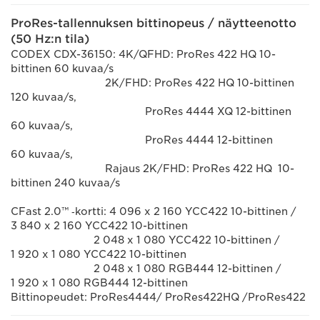
ProRes-tallennuksen bittinopeus / näytteenotto
(50 Hz:n tila)
CODEX CDX-36150: 4K/QFHD: ProRes 422 HQ 10-
bittinen 60 kuvaa/s
2K/FHD: ProRes 422 HQ 10-bittinen
120 kuvaa/s,
ProRes 4444 XQ 12-bittinen
60 kuvaa/s,
ProRes 4444 12-bittinen
60 kuvaa/s,
Rajaus 2K/FHD: ProRes 422 HQ 10-
bittinen 240 kuvaa/s
CFast 2.0™ ‑kortti: 4 096 x 2 160 YCC422 10-bittinen /
3 840 x 2 160 YCC422 10-bittinen
2 048 x 1 080 YCC422 10-bittinen /
1 920 x 1 080 YCC422 10-bittinen
2 048 x 1 080 RGB444 12-bittinen /
1 920 x 1 080 RGB444 12-bittinen
Bittinopeudet: ProRes4444/ ProRes422HQ /ProRes422