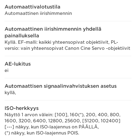
Automaattivalotustila
Automaattinen iirishimmennin
Automaattinen iirishimmennin yhdellä
painalluksella
Kyllä. EF-malli: kaikki yhteensopivat objektiivit, PL-
versio: vain yhteensopivat Canon Cine Servo -objektiivit
AE-lukitus
ei
Automaattisen signaalinvahvistuksen asetus
kyllä,
ISO-herkkyys
Näyttö 1 arvon välein: [100], 160(*), 200, 400, 800,
1600, 3200, 6400, 12800, 25600, [51200, 102400]
[---] näkyy, kun ISO-laajennus on PÄÄLLÄ,
(*) näkyy, kun ISO-laajennus POIS.