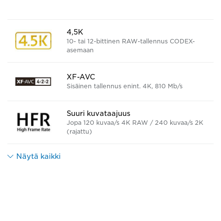
4,5K
10- tai 12-bittinen RAW-tallennus CODEX-
asemaan
XF-AVC
Sisäinen tallennus enint. 4K, 810 Mb/s
Suuri kuvataajuus
Jopa 120 kuvaa/s 4K RAW / 240 kuvaa/s 2K
(rajattu)
Näytä kaikki