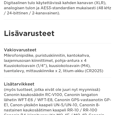
Digitaalinen tulo käytettävissä kahden kanavan (XLR),
analogisen tulon ja AES3-standardien mukaisesti (48 kHz
/ 24-bittinen / 2-kanavainen).
Lisävarusteet
Vakiovarusteet
Mikrofonipidike, puristuskiinnitin, kantokahva,
laajennusosan kiinnittimet, pohja-antura x 4
Kuusiokoloavain (1/4"), kuusiokoloavain (M4),
tuentalevy, mittauskiinnike x 2, litium-akku (CR2025)
Lisätarvikkeet
(myös tuotteet, jotka eivät ole juuri nyt myynnissä)
Canonin kaukosäädin RC-V100, Canonin langaton
lähetin WFT-E6 / WFT-E8, Canonin GPS-vastaanotin GP-
E1, Canon-yksikön kaapeli UN-5/UN-10, Canonin 8-
nastainen kaukosäätimen kaapeli RR-10 / RR-100