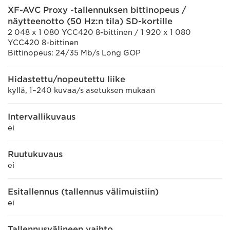
XF-AVC Proxy -tallennuksen bittinopeus /
näytteenotto (50 Hz:n tila) SD-kortille
2 048 x 1 080 YCC420 8-bittinen / 1 920 x 1 080
YCC420 8-bittinen
Bittinopeus: 24/35 Mb/s Long GOP
Hidastettu/nopeutettu liike
kyllä, 1–240 kuvaa/s asetuksen mukaan
Intervallikuvaus
ei
Ruutukuvaus
ei
Esitallennus (tallennus välimuistiin)
ei
Tallennusvälineen vaihto