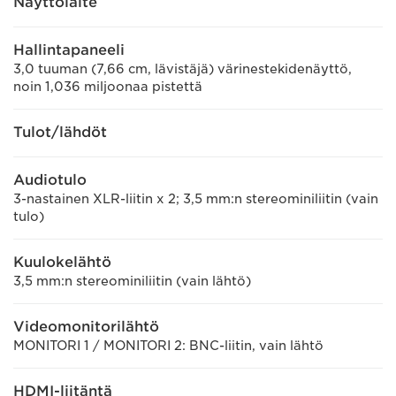
Näyttölaite
Hallintapaneeli
3,0 tuuman (7,66 cm, lävistäjä) värinestekidenäyttö,
noin 1,036 miljoonaa pistettä
Tulot/lähdöt
Audiotulo
3-nastainen XLR-liitin x 2; 3,5 mm:n stereominiliitin (vain
tulo)
Kuulokelähtö
3,5 mm:n stereominiliitin (vain lähtö)
Videomonitorilähtö
MONITORI 1 / MONITORI 2: BNC-liitin, vain lähtö
HDMI-liitäntä