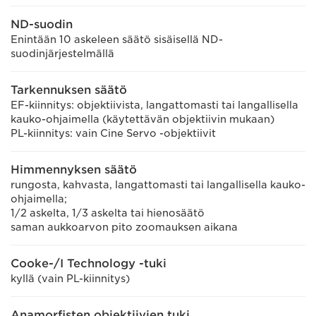
ND-suodin
Enintään 10 askeleen säätö sisäisellä ND-
suodinjärjestelmällä
Tarkennuksen säätö
EF-kiinnitys: objektiivista, langattomasti tai langallisella
kauko-ohjaimella (käytettävän objektiivin mukaan)
PL-kiinnitys: vain Cine Servo -objektiivit
Himmennyksen säätö
rungosta, kahvasta, langattomasti tai langallisella kauko-
ohjaimella;
1/2 askelta, 1/3 askelta tai hienosäätö
saman aukkoarvon pito zoomauksen aikana
Cooke-/I Technology -tuki
kyllä (vain PL-kiinnitys)
Anamorfisten objektiivien tuki