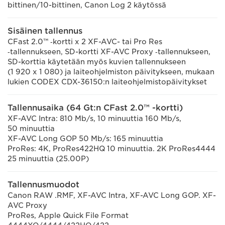
bittinen/10-bittinen, Canon Log 2 käytössä
Sisäinen tallennus
CFast 2.0™ ‑kortti x 2 XF-AVC- tai Pro Res
‑tallennukseen, SD-kortti XF-AVC Proxy ‑tallennukseen,
SD-korttia käytetään myös kuvien tallennukseen
(1 920 x 1 080) ja laiteohjelmiston päivitykseen, mukaan
lukien CODEX CDX-36150:n laiteohjelmistopäivitykset
Tallennusaika (64 Gt:n CFast 2.0™ -kortti)
XF-AVC Intra: 810 Mb/s, 10 minuuttia 160 Mb/s,
50 minuuttia
XF-AVC Long GOP 50 Mb/s: 165 minuuttia
ProRes: 4K, ProRes422HQ 10 minuuttia. 2K ProRes4444
25 minuuttia (25.00P)
Tallennusmuodot
Canon RAW .RMF, XF-AVC Intra, XF-AVC Long GOP. XF-
AVC Proxy
ProRes, Apple Quick File Format