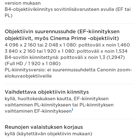
version mukaan
B4-objektiivikiinnitys sovitinlisävarusteen avulla (EF tai
PL)
Objektiivin suurennussuhde (EF-kiinnityksen
objektiivit, myös Cinema Prime -objektiivit)
4 096 x 2 160 tai 2 048 x 1 080: polttoväli x noin 1,460
3 840 x 2 160 tai 1 920 x 1 080: polttoväli x noin 1,534
B4-sovitin kiinnitettynä: polttoväli x noin 1,3 (1,2947)
(Full HD / 1 920 x 1 080)
PL-kiinnitysversio: ei suurennussuhdetta Canonin zoom-
elokuvaobjektiiveille
Vaihdettava objektiivin kiinnitys
kyllä, huoltokeskuksen kautta, EF-kiinnityksen
vaihtaminen PL-kiinnitykseen tai PL-kiinnityksen
1
vaihtaminen EF-kiinnitykseen
Reunojen valaistuksen korjaus
kyllä (käytettävän objektiivin mukaan)