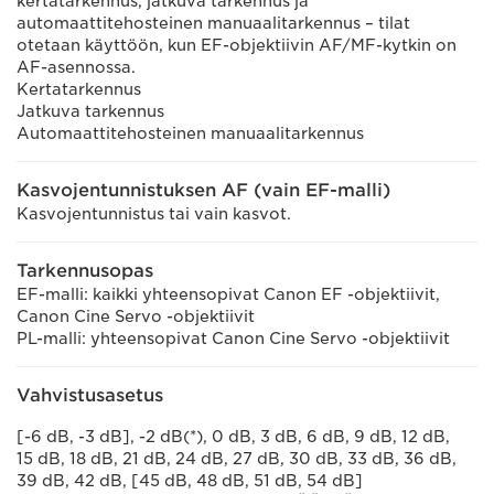
kertatarkennus, jatkuva tarkennus ja
automaattitehosteinen manuaalitarkennus – tilat
otetaan käyttöön, kun EF-objektiivin AF/MF-kytkin on
AF-asennossa.
Kertatarkennus
Jatkuva tarkennus
Automaattitehosteinen manuaalitarkennus
Kasvojentunnistuksen AF (vain EF-malli)
Kasvojentunnistus tai vain kasvot.
Tarkennusopas
EF-malli: kaikki yhteensopivat Canon EF -objektiivit,
Canon Cine Servo -objektiivit
PL-malli: yhteensopivat Canon Cine Servo -objektiivit
Vahvistusasetus
[-6 dB, -3 dB], -2 dB(*), 0 dB, 3 dB, 6 dB, 9 dB, 12 dB,
15 dB, 18 dB, 21 dB, 24 dB, 27 dB, 30 dB, 33 dB, 36 dB,
39 dB, 42 dB, [45 dB, 48 dB, 51 dB, 54 dB]