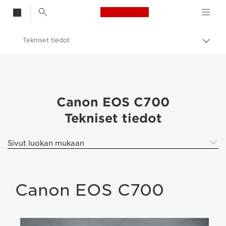
Canon Logo, back t
Tekniset tiedot
Vaih
navig
Canon
Videokamerat
Canon EOS C700
Canon EOS C700
Tekniset tiedot
Sivut luokan mukaan
Canon EOS C700