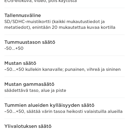
EOS-elokuva, video, pois käytöstä
Tallennusväline
SD/SDHC-muistikortti (kaikki mukautustiedot ja
metatiedot), enintään 20 mukautettua kuvaa kortilla
Tummuustason säätö
-50...+50
Mustan säätö
–50...+50 kullekin kanavalle; punainen, vihreä ja sininen
Mustan gammasäätö
säädettävä taso, alue ja piste
Tummien alueiden kylläisyyden säätö
–50...+50, säätää värin tasoa heikosti valaistuilla alueilla
Ylivalotuksen säätö