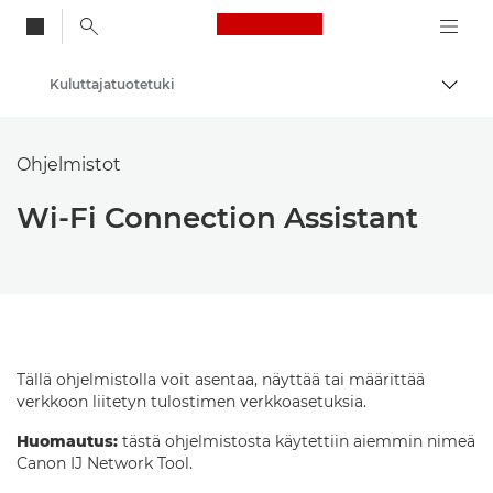
Canon Logo, back to
Kuluttajatuotetuki
Vaihd
Canon
Ohjelmistot
Wi-Fi Connection Assistant
Tällä ohjelmistolla voit asentaa, näyttää tai määrittää
verkkoon liitetyn tulostimen verkkoasetuksia.
Huomautus:
tästä ohjelmistosta käytettiin aiemmin nimeä
Canon IJ Network Tool.