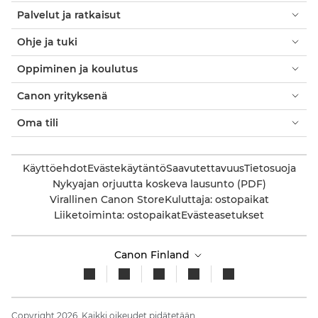
Palvelut ja ratkaisut
Ohje ja tuki
Oppiminen ja koulutus
Canon yrityksenä
Oma tili
Käyttöehdot
Evästekäytäntö
Saavutettavuus
Tietosuoja
Nykyajan orjuutta koskeva lausunto (PDF)
Virallinen Canon Store
Kuluttaja: ostopaikat
Liiketoiminta: ostopaikat
Evästeasetukset
Canon Finland
Copyright 2026. Kaikki oikeudet pidätetään.