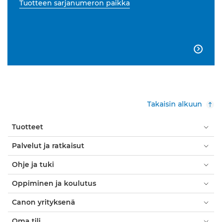
Tuotteen sarjanumeron paikka

Takaisin alkuun
Tuotteet
Palvelut ja ratkaisut
Ohje ja tuki
Oppiminen ja koulutus
Canon yrityksenä
Oma tili