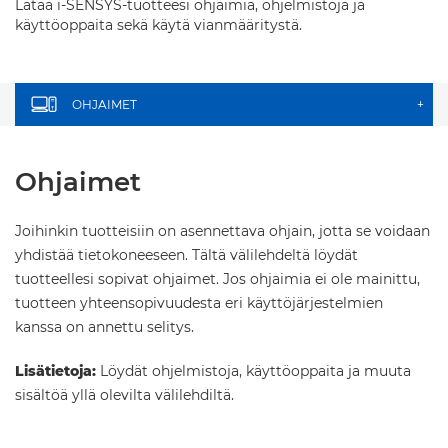
Lataa i-SENSYS-tuotteesi ohjaimia, ohjelmistoja ja
käyttöoppaita sekä käytä vianmääritystä.
OHJAIMET
+
Ohjaimet
Joihinkin tuotteisiin on asennettava ohjain, jotta se voidaan
yhdistää tietokoneeseen. Tältä välilehdeltä löydät
tuotteellesi sopivat ohjaimet. Jos ohjaimia ei ole mainittu,
tuotteen yhteensopivuudesta eri käyttöjärjestelmien
kanssa on annettu selitys.
Lisätietoja:
Löydät ohjelmistoja, käyttöoppaita ja muuta
sisältöä yllä olevilta välilehdiltä.