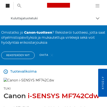
Canon Logo, back to
Kuluttajatuotetuki
Vaihd
Canon
Omistatko jo
Canon-tuotteen
? Rekisteröi tuotteesi, jotta saat
ohjelmistopäivityksiä ja mukautettuja vinkkejä sekä voit
hyödyntää erikoistarjouksia
OHITA
REKISTERÖIDY NYT
Tuotevalikoima

KYSELY
TUKI
Canon
i-SENSYS MF742Cdw