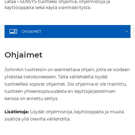
Lataa i-SENSYS-tuotteesi ohjaimia, ohjelmistoja ja
käyttöoppaita sekä käytä vianmääritystä.
OHJAIMET
+
Ohjaimet
Joihinkin tuotteisiin on asennettava ohjain, jotta se voidaan
yhdistää tietokoneeseen. Tältä välilehdeltä löydät
tuotteellesi sopivat ohjaimet. Jos ohjaimia ei ole mainittu,
tuotteen yhteensopivuudesta eri käyttöjärjestelmien
kanssa on annettu selitys.
Lisätietoja:
Löydät ohjelmistoja, käyttöoppaita ja muuta
sisältöä yllä olevilta välilehdiltä.