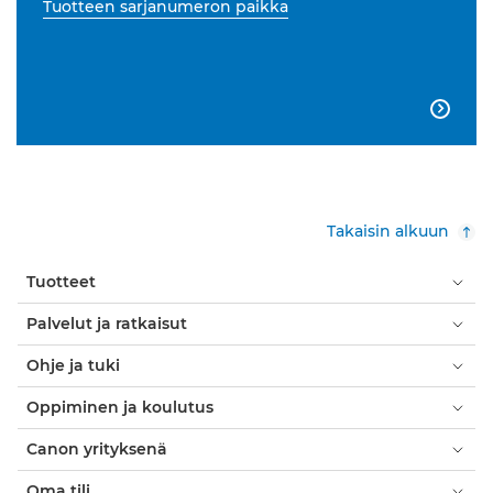
Tuotteen sarjanumeron paikka

Takaisin alkuun
Tuotteet
Palvelut ja ratkaisut
Ohje ja tuki
Oppiminen ja koulutus
Canon yrityksenä
Oma tili