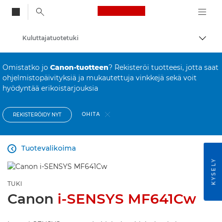
Canon Logo, back to
Kuluttajatuotetuki
Vaihd
Canon
Omistatko jo
Canon-tuotteen
? Rekisteröi tuotteesi, jotta saat
ohjelmistopäivityksiä ja mukautettuja vinkkejä sekä voit
hyödyntää erikoistarjouksia
OHITA
REKISTERÖIDY NYT
Tuotevalikoima

KYSELY
TUKI
Canon
i-SENSYS MF641Cw