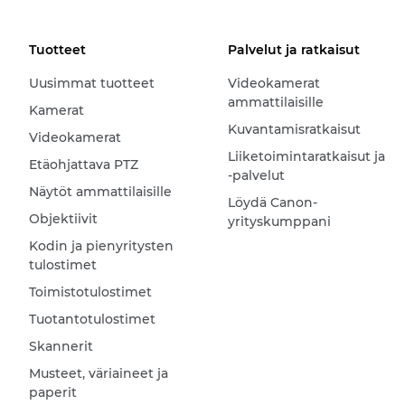
Tuotteet
Palvelut ja ratkaisut
Uusimmat tuotteet
Videokamerat
ammattilaisille
Kamerat
Kuvantamisratkaisut
Videokamerat
Liiketoimintaratkaisut ja
Etäohjattava PTZ
-palvelut
Näytöt ammattilaisille
Löydä Canon-
Objektiivit
yrityskumppani
Kodin ja pienyritysten
tulostimet
Toimistotulostimet
Tuotantotulostimet
Skannerit
Musteet, väriaineet ja
paperit