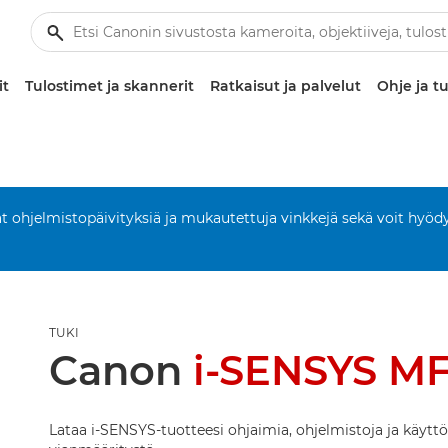
it
Tulostimet ja skannerit
Ratkaisut ja palvelut
Ohje ja tu
aat ohjelmistopäivityksiä ja mukautettuja vinkkejä sekä voit hyöd
TUKI
Canon
i-SENSYS MF
Lataa i-SENSYS-tuotteesi ohjaimia, ohjelmistoja ja käytt