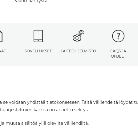
vianmääritystä.
AAT
SOVELLUKSET
LAITEOHJELMISTO
FAQS JA
OHJEET
ta se voidaan yhdistää tietokoneeseen. Tältä välilehdeltä löydät tu
öjärjestelmien kanssa on annettu selitys.
 muuta sisältöä yllä olevilta välilehdiltä.