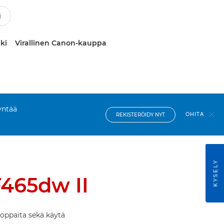
ki
Virallinen Canon-kauppa
yntää
OHITA
REKISTERÖIDY NYT
KYSELY
465dw II
öoppaita sekä käytä