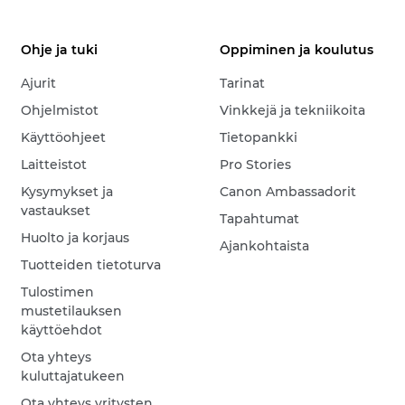
Ohje ja tuki
Oppiminen ja koulutus
Ajurit
Tarinat
Ohjelmistot
Vinkkejä ja tekniikoita
Käyttöohjeet
Tietopankki
Laitteistot
Pro Stories
Kysymykset ja
Canon Ambassadorit
vastaukset
Tapahtumat
Huolto ja korjaus
Ajankohtaista
Tuotteiden tietoturva
Tulostimen
mustetilauksen
käyttöehdot
Ota yhteys
kuluttajatukeen
Ota yhteys yritysten