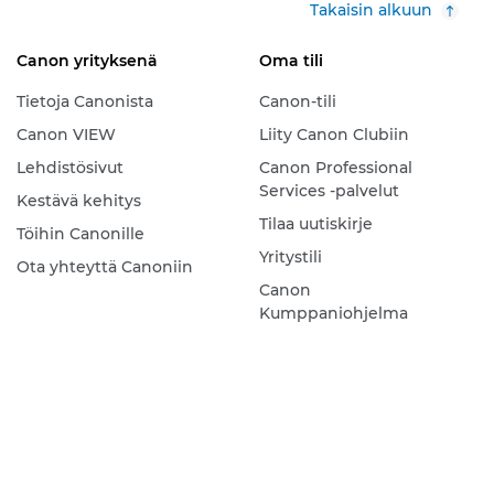
Takaisin alkuun
Canon yrityksenä
Oma tili
Tietoja Canonista
Canon-tili
Canon VIEW
Liity Canon Clubiin
Lehdistösivut
Canon Professional
Services -palvelut
Kestävä kehitys
Tilaa uutiskirje
Töihin Canonille
Yritystili
Ota yhteyttä Canoniin
Canon
Kumppaniohjelma