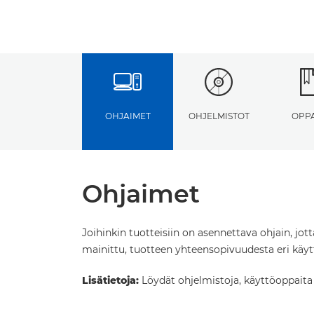
OHJAIMET
OHJELMISTOT
OPP
Ohjaimet
Joihinkin tuotteisiin on asennettava ohjain, jot
mainittu, tuotteen yhteensopivuudesta eri käytt
Lisätietoja:
Löydät ohjelmistoja, käyttöoppaita ja