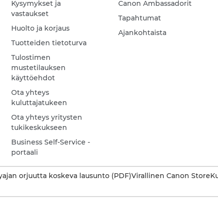
Kysymykset ja
Canon Ambassadorit
vastaukset
Tapahtumat
Huolto ja korjaus
Ajankohtaista
Tuotteiden tietoturva
Tulostimen
mustetilauksen
käyttöehdot
Ota yhteys
kuluttajatukeen
Ota yhteys yritysten
tukikeskukseen
Business Self-Service -
portaali
ajan orjuutta koskeva lausunto (PDF)
Virallinen Canon Store
Ku