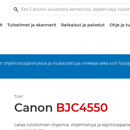
it
Tulostimet ja skannerit
Ratkaisut ja palvelut
Ohje ja tu
aat ohjelmistopäivityksiä ja mukautettuja vinkkejä sekä voit hyöd
TUKI
Canon
BJC4550
Lataa tulostimien ohjaimia, ohjelmistoja ja käyttöoppait