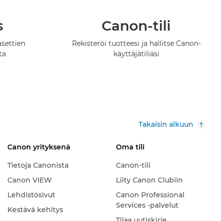
s
Canon-tili
asettien
Rekisteröi tuotteesi ja hallitse Canon-
ta
käyttäjätiliäsi
Takaisin alkuun
Canon yrityksenä
Oma tili
Tietoja Canonista
Canon-tili
Canon VIEW
Liity Canon Clubiin
Lehdistösivut
Canon Professional
Services -palvelut
Kestävä kehitys
Tilaa uutiskirje