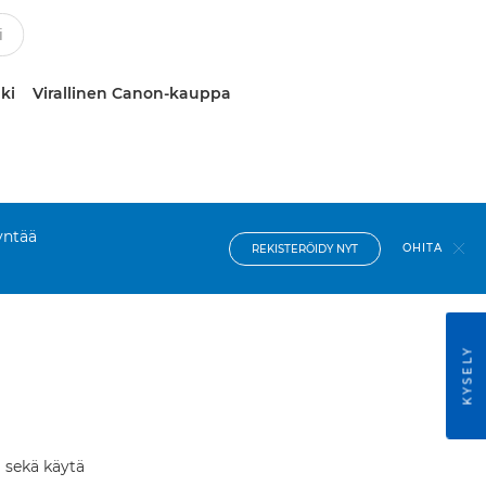
ki
Virallinen Canon-kauppa
yntää
OHITA
REKISTERÖIDY NYT
KYSELY
a sekä käytä