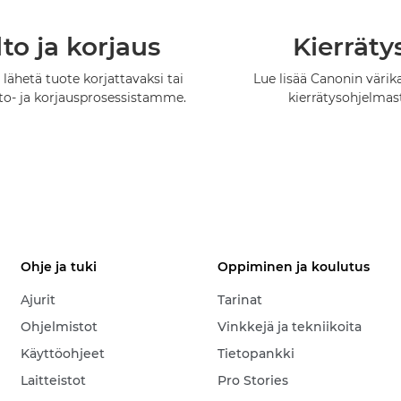
to ja korjaus
Kierräty
 lähetä tuote korjattavaksi tai
Lue lisää Canonin värik
lto- ja korjausprosessistamme.
kierrätysohjelmas
Ohje ja tuki
Oppiminen ja koulutus
Ajurit
Tarinat
Ohjelmistot
Vinkkejä ja tekniikoita
Käyttöohjeet
Tietopankki
Laitteistot
Pro Stories