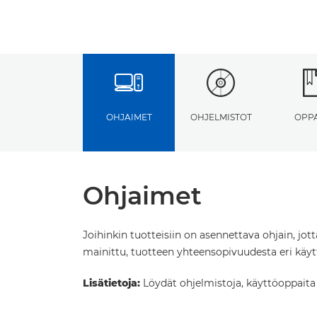
OHJAIMET
OHJELMISTOT
OPP
Ohjaimet
Joihinkin tuotteisiin on asennettava ohjain, jot
mainittu, tuotteen yhteensopivuudesta eri käytt
Lisätietoja:
Löydät ohjelmistoja, käyttöoppaita ja