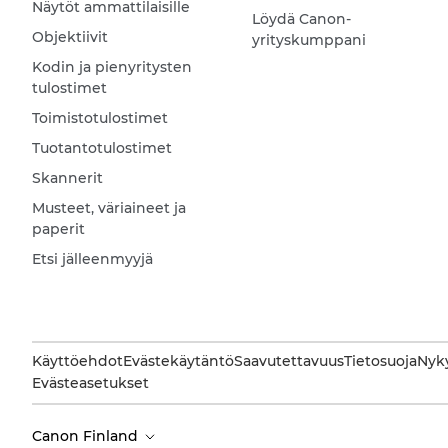
Näytöt ammattilaisille
Löydä Canon-
Objektiivit
yrityskumppani
Kodin ja pienyritysten
tulostimet
Toimistotulostimet
Tuotantotulostimet
Skannerit
Musteet, väriaineet ja
paperit
Etsi jälleenmyyjä
Käyttöehdot
Evästekäytäntö
Saavutettavuus
Tietosuoja
Nyky
Evästeasetukset
Canon Finland