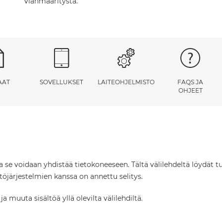
vianmääritystä.
AAT
SOVELLUKSET
LAITEOHJELMISTO
FAQS JA
OHJEET
ta se voidaan yhdistää tietokoneeseen. Tältä välilehdeltä löydät tu
öjärjestelmien kanssa on annettu selitys.
 muuta sisältöä yllä olevilta välilehdiltä.