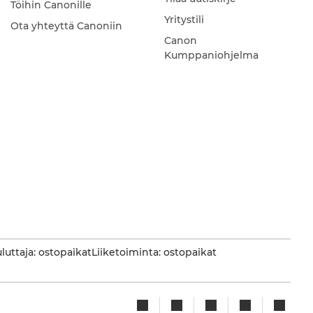
Töihin Canonille
Yritystili
Ota yhteyttä Canoniin
Canon
Kumppaniohjelma
luttaja: ostopaikat
Liiketoiminta: ostopaikat