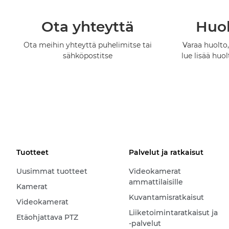
Ota yhteyttä
Huol
Ota meihin yhteyttä puhelimitse tai
Varaa huolto,
sähköpostitse
lue lisää huo
Tuotteet
Palvelut ja ratkaisut
Uusimmat tuotteet
Videokamerat
ammattilaisille
Kamerat
Kuvantamisratkaisut
Videokamerat
Liiketoimintaratkaisut ja
Etäohjattava PTZ
-palvelut