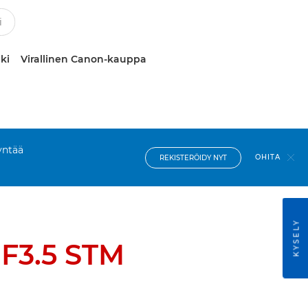
ki
Virallinen Canon-kauppa
yntää
OHITA
REKISTERÖIDY NYT
KYSELY
F3.5 STM