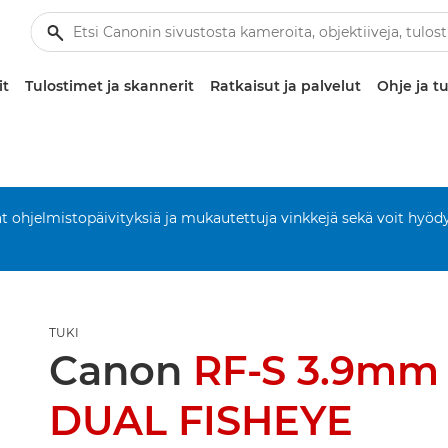
it
Tulostimet ja skannerit
Ratkaisut ja palvelut
Ohje ja tu
aat ohjelmistopäivityksiä ja mukautettuja vinkkejä sekä voit hyöd
TUKI
Canon
RF-S 3.9mm 
DUAL FISHEYE