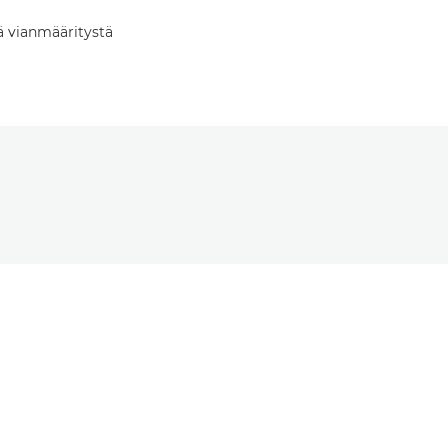
tä vianmääritystä