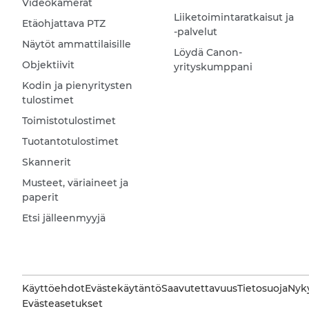
Videokamerat
Liiketoimintaratkaisut ja
Etäohjattava PTZ
-palvelut
Näytöt ammattilaisille
Löydä Canon-
Objektiivit
yrityskumppani
Kodin ja pienyritysten
tulostimet
Toimistotulostimet
Tuotantotulostimet
Skannerit
Musteet, väriaineet ja
paperit
Etsi jälleenmyyjä
Käyttöehdot
Evästekäytäntö
Saavutettavuus
Tietosuoja
Nyky
Evästeasetukset