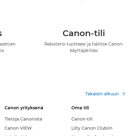
s
Canon-tili
asettien
Rekisteröi tuotteesi ja hallitse Canon-
ta
käyttäjätiliäsi
Takaisin alkuun
Canon yrityksenä
Oma tili
Tietoja Canonista
Canon-tili
Canon VIEW
Liity Canon Clubiin