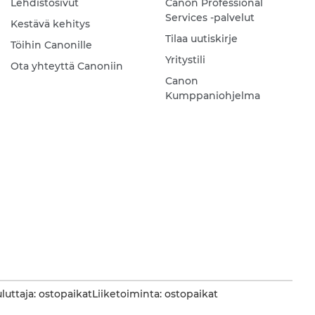
Lehdistösivut
Canon Professional
Services -palvelut
Kestävä kehitys
Tilaa uutiskirje
Töihin Canonille
Yritystili
Ota yhteyttä Canoniin
Canon
Kumppaniohjelma
luttaja: ostopaikat
Liiketoiminta: ostopaikat