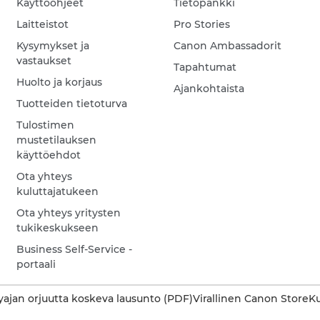
Käyttöohjeet
Tietopankki
Laitteistot
Pro Stories
Kysymykset ja
Canon Ambassadorit
vastaukset
Tapahtumat
Huolto ja korjaus
Ajankohtaista
Tuotteiden tietoturva
Tulostimen
mustetilauksen
käyttöehdot
Ota yhteys
kuluttajatukeen
Ota yhteys yritysten
tukikeskukseen
Business Self-Service -
portaali
ajan orjuutta koskeva lausunto (PDF)
Virallinen Canon Store
Ku