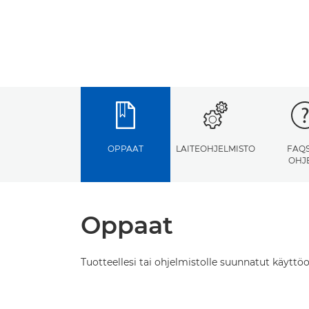
OPPAAT
LAITEOHJELMISTO
FAQS
OHJ
Oppaat
Tuotteellesi tai ohjelmistolle suunnatut käyttöo