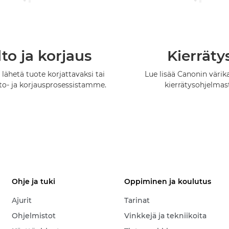
to ja korjaus
Kierräty
 lähetä tuote korjattavaksi tai
Lue lisää Canonin värik
lto- ja korjausprosessistamme.
kierrätysohjelmas
Ohje ja tuki
Oppiminen ja koulutus
Ajurit
Tarinat
Ohjelmistot
Vinkkejä ja tekniikoita