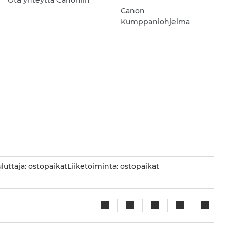
Ota yhteyttä Canoniin
Canon
Kumppaniohjelma
luttaja: ostopaikat
Liiketoiminta: ostopaikat