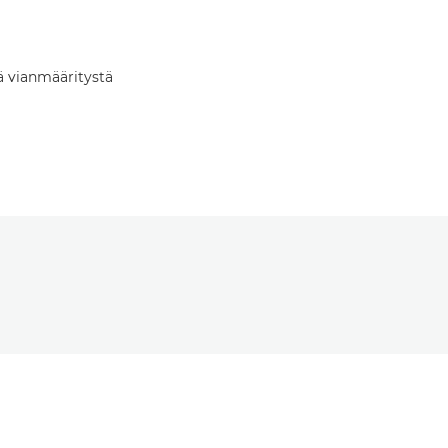
tä vianmääritystä