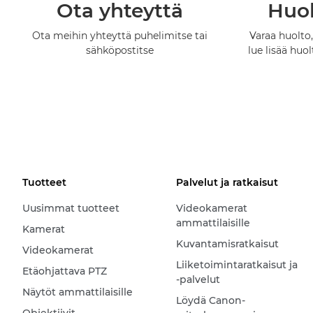
Ota yhteyttä
Huol
Ota meihin yhteyttä puhelimitse tai
Varaa huolto,
sähköpostitse
lue lisää huo
Tuotteet
Palvelut ja ratkaisut
Uusimmat tuotteet
Videokamerat
ammattilaisille
Kamerat
Kuvantamisratkaisut
Videokamerat
Liiketoimintaratkaisut ja
Etäohjattava PTZ
-palvelut
Näytöt ammattilaisille
Löydä Canon-