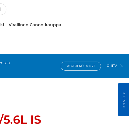
ki
Virallinen Canon-kauppa
yntää
OHITA
REKISTERÖIDY NYT
KYSELY
5.6L IS