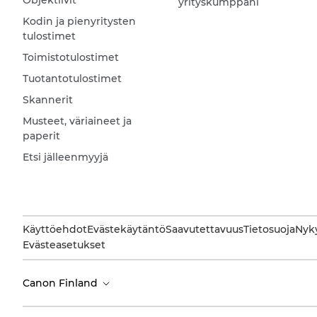
Objektiivit
yrityskumppani
Kodin ja pienyritysten
tulostimet
Toimistotulostimet
Tuotantotulostimet
Skannerit
Musteet, väriaineet ja
paperit
Etsi jälleenmyyjä
Käyttöehdot
Evästekäytäntö
Saavutettavuus
Tietosuoja
Nyky
Evästeasetukset
Canon Finland