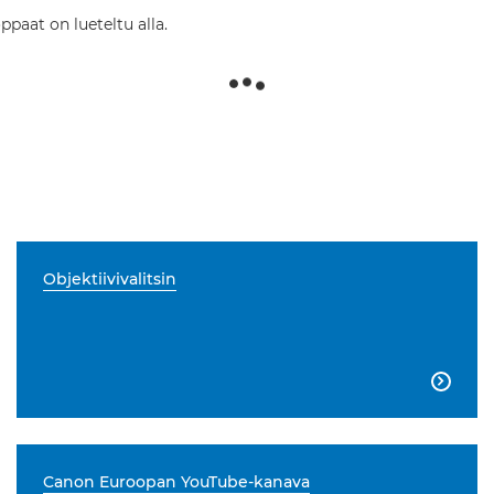
ppaat on lueteltu alla.
Objektiivivalitsin

Canon Euroopan YouTube-kanava