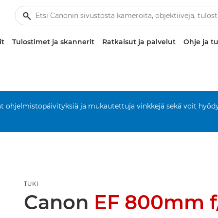
it
Tulostimet ja skannerit
Ratkaisut ja palvelut
Ohje ja tu
aat ohjelmistopäivityksiä ja mukautettuja vinkkejä sekä voit hyöd
TUKI
Canon
EF 800mm f/