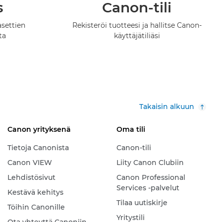
s
Canon-tili
asettien
Rekisteröi tuotteesi ja hallitse Canon-
ta
käyttäjätiliäsi
Takaisin alkuun
Canon yrityksenä
Oma tili
Tietoja Canonista
Canon-tili
Canon VIEW
Liity Canon Clubiin
Lehdistösivut
Canon Professional
Services -palvelut
Kestävä kehitys
Tilaa uutiskirje
Töihin Canonille
Yritystili