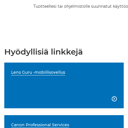
Tuotteellesi tai ohjelmistolle suunnatut käyttöo
Hyödyllisiä linkkejä
Lens Guru -mobiilisovellus

Canon Professional Services