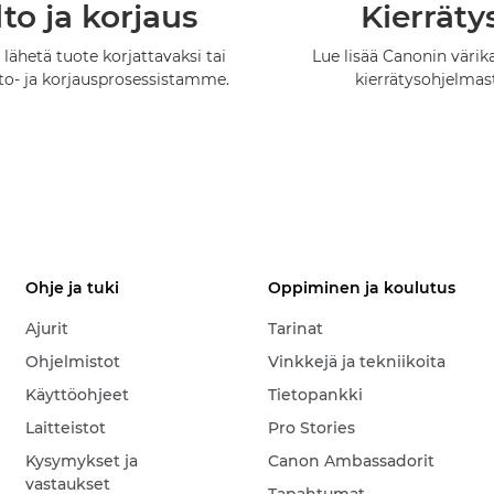
to ja korjaus
Kierräty
 lähetä tuote korjattavaksi tai
Lue lisää Canonin värik
lto- ja korjausprosessistamme.
kierrätysohjelmas
Ohje ja tuki
Oppiminen ja koulutus
Ajurit
Tarinat
Ohjelmistot
Vinkkejä ja tekniikoita
Käyttöohjeet
Tietopankki
Laitteistot
Pro Stories
Kysymykset ja
Canon Ambassadorit
vastaukset