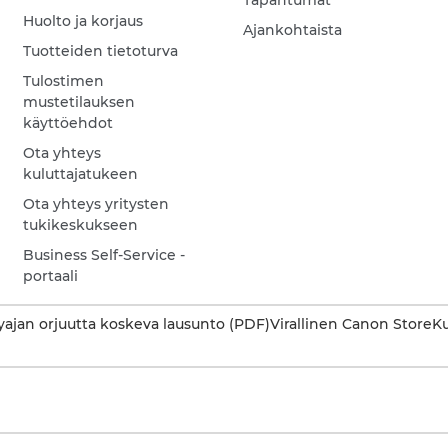
Tapahtumat
Huolto ja korjaus
Ajankohtaista
Tuotteiden tietoturva
Tulostimen
mustetilauksen
käyttöehdot
Ota yhteys
kuluttajatukeen
Ota yhteys yritysten
tukikeskukseen
Business Self-Service -
portaali
ajan orjuutta koskeva lausunto (PDF)
Virallinen Canon Store
Ku