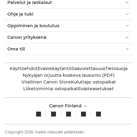
Palvelut ja ratkaisut
Ohje ja tuki
Oppiminen ja koulutus
Canon yrityksenä
Oma tili
Käyttöehdot
Evästekäytäntö
Saavutettavuus
Tietosuoja
Nykyajan orjuutta koskeva lausunto (PDF)
Virallinen Canon Store
Kuluttaja: ostopaikat
Liiketoiminta: ostopaikat
Evästeasetukset
Canon Finland
Copyright 2026. Kaikki oikeudet pidätetään.