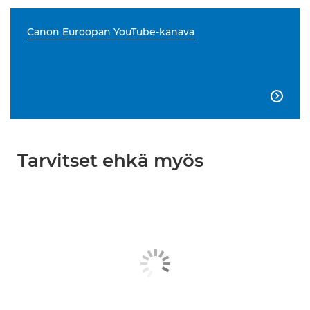
Canon Euroopan YouTube-kanava

Tarvitset ehkä myös