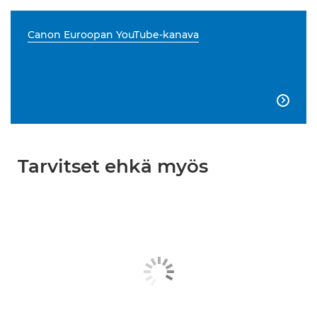
Canon Euroopan YouTube-kanava

Tarvitset ehkä myös