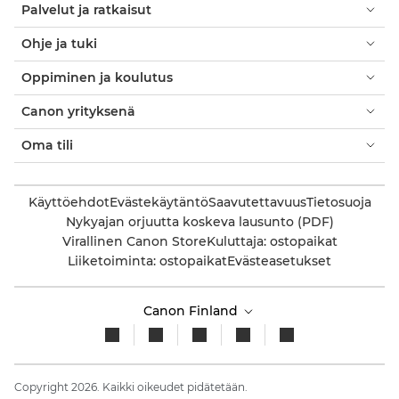
Palvelut ja ratkaisut
Ohje ja tuki
Oppiminen ja koulutus
Canon yrityksenä
Oma tili
Käyttöehdot
Evästekäytäntö
Saavutettavuus
Tietosuoja
Nykyajan orjuutta koskeva lausunto (PDF)
Virallinen Canon Store
Kuluttaja: ostopaikat
Liiketoiminta: ostopaikat
Evästeasetukset
Canon Finland
Copyright 2026. Kaikki oikeudet pidätetään.