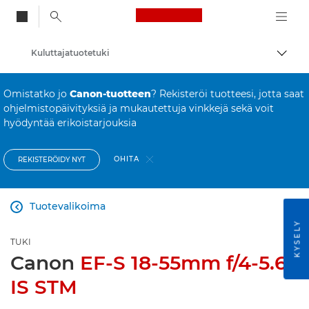
Canon Logo, back to
Kuluttajatuotetuki
Vaihd
Canon
Omistatko jo
Canon-tuotteen
? Rekisteröi tuotteesi, jotta saat
ohjelmistopäivityksiä ja mukautettuja vinkkejä sekä voit
hyödyntää erikoistarjouksia
OHITA
REKISTERÖIDY NYT
Tuotevalikoima

KYSELY
TUKI
Canon
EF-S 18-55mm f/4-5.6
IS STM