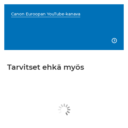
Canon Euroopan YouTube-kanava

Tarvitset ehkä myös