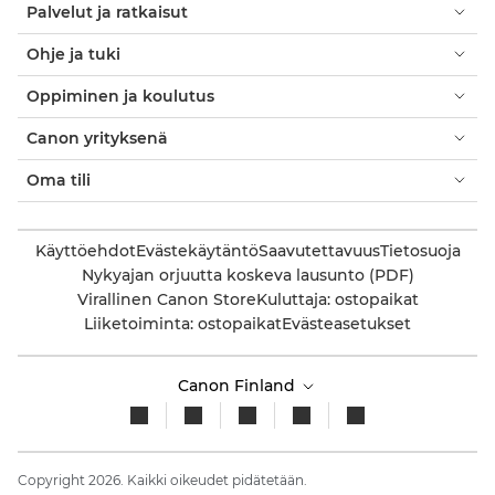
Palvelut ja ratkaisut
Ohje ja tuki
Oppiminen ja koulutus
Canon yrityksenä
Oma tili
Käyttöehdot
Evästekäytäntö
Saavutettavuus
Tietosuoja
Nykyajan orjuutta koskeva lausunto (PDF)
Virallinen Canon Store
Kuluttaja: ostopaikat
Liiketoiminta: ostopaikat
Evästeasetukset
Canon Finland
Copyright 2026. Kaikki oikeudet pidätetään.