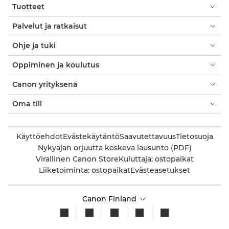
Tuotteet
Palvelut ja ratkaisut
Ohje ja tuki
Oppiminen ja koulutus
Canon yrityksenä
Oma tili
Käyttöehdot
Evästekäytäntö
Saavutettavuus
Tietosuoja
Nykyajan orjuutta koskeva lausunto (PDF)
Virallinen Canon Store
Kuluttaja: ostopaikat
Liiketoiminta: ostopaikat
Evästeasetukset
Canon Finland