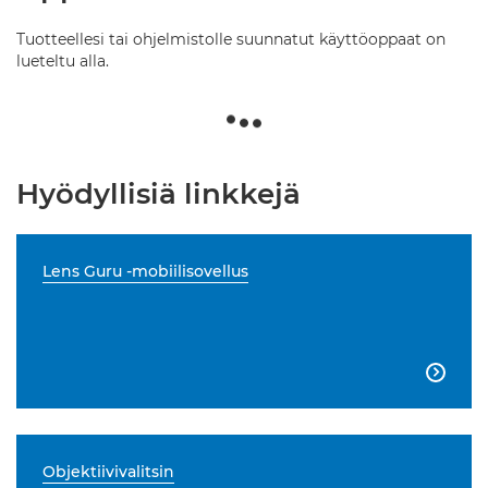
Tuotteellesi tai ohjelmistolle suunnatut käyttöoppaat on
lueteltu alla.
Hyödyllisiä linkkejä
Lens Guru -mobiilisovellus

Objektiivivalitsin