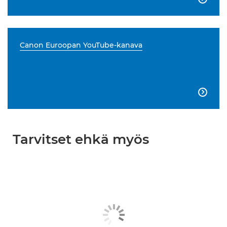
Canon Euroopan YouTube-kanava

Tarvitset ehkä myös