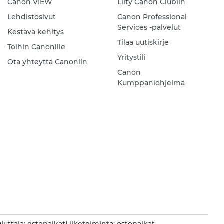
Canon VIEW
Liity Canon Clubiin
Lehdistösivut
Canon Professional
Services -palvelut
Kestävä kehitys
Tilaa uutiskirje
Töihin Canonille
Yritystili
Ota yhteyttä Canoniin
Canon
Kumppaniohjelma