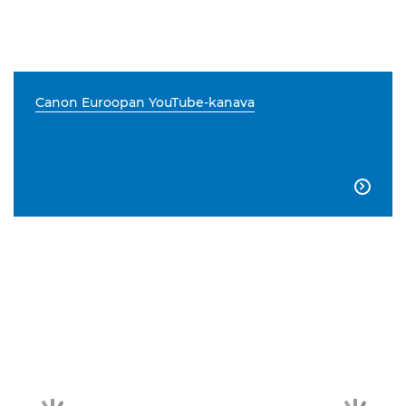
Canon Euroopan YouTube-kanava
