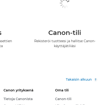
s
Canon-tili
asettien
Rekisteröi tuotteesi ja hallitse Canon-
ta
käyttäjätiliäsi
Takaisin alkuun
Canon yrityksenä
Oma tili
Tietoja Canonista
Canon-tili