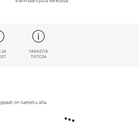
vianmääritystä verkossa.
 JA
TÄRKEITÄ
EET
TIETOJA
ppaat on lueteltu alla.