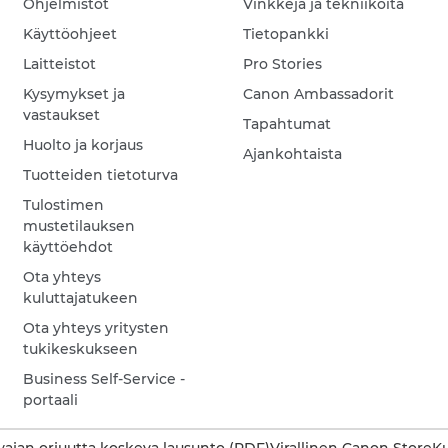
Ohjelmistot
Vinkkejä ja tekniikoita
Käyttöohjeet
Tietopankki
Laitteistot
Pro Stories
Kysymykset ja
Canon Ambassadorit
vastaukset
Tapahtumat
Huolto ja korjaus
Ajankohtaista
Tuotteiden tietoturva
Tulostimen
mustetilauksen
käyttöehdot
Ota yhteys
kuluttajatukeen
Ota yhteys yritysten
tukikeskukseen
Business Self-Service -
portaali