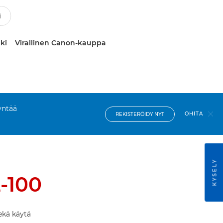
ki
Virallinen Canon-kauppa
yntää
OHITA
REKISTERÖIDY NYT
KYSELY
-100
ekä käytä