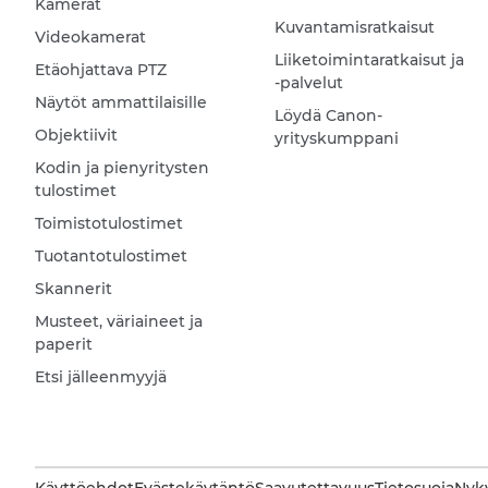
Kamerat
Kuvantamisratkaisut
Videokamerat
Liiketoimintaratkaisut ja
Etäohjattava PTZ
-palvelut
Näytöt ammattilaisille
Löydä Canon-
Objektiivit
yrityskumppani
Kodin ja pienyritysten
tulostimet
Toimistotulostimet
Tuotantotulostimet
Skannerit
Musteet, väriaineet ja
paperit
Etsi jälleenmyyjä