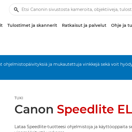
it
Tulostimet ja skannerit
Ratkaisut ja palvelut
Ohje ja tu
aat ohjelmistopäivityksiä ja mukautettuja vinkkejä sekä voit hyöd
TUKI
Canon
Speedlite EL
Lataa Speedlite-tuotteesi ohjelmistoja ja käyttöoppaita s