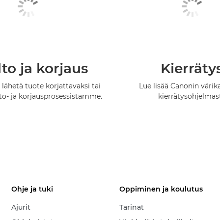
to ja korjaus
Kierräty
 lähetä tuote korjattavaksi tai
Lue lisää Canonin värik
lto- ja korjausprosessistamme.
kierrätysohjelmas
Ohje ja tuki
Oppiminen ja koulutus
Ajurit
Tarinat