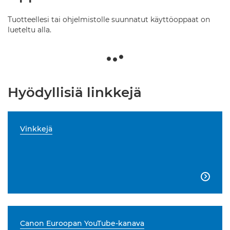
Tuotteellesi tai ohjelmistolle suunnatut käyttöoppaat on
lueteltu alla.
Hyödyllisiä linkkejä
Vinkkejä

Canon Euroopan YouTube-kanava