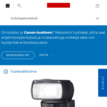
Canon Logo, back to
Kuluttajatuotetuki
Vaihd
Canon
Omistatko jo
Canon-tuotteen
? Rekisteröi tuotteesi, jotta saat
ohjelmistopäivityksiä ja mukautettuja vinkkejä sekä voit
hyödyntää erikoistarjouksia
OHITA
REKISTERÖIDY NYT
Tuotevalikoima

KYSELY