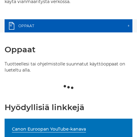
käytä vianmääritystä verkossa.
OPPAAT
+
Oppaat
Tuotteellesi tai ohjelmistolle suunnatut käyttöoppaat on
lueteltu alla.
Hyödyllisiä linkkejä
Canon Euroopan YouTube-kanava