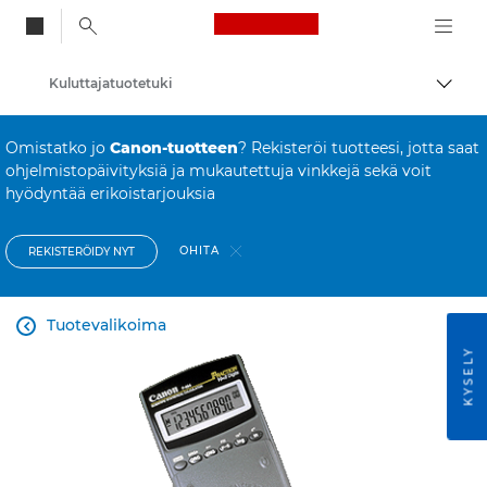
Canon Logo, back to
Kuluttajatuotetuki
Vaihd
Canon
Omistatko jo
Canon-tuotteen
? Rekisteröi tuotteesi, jotta saat
ohjelmistopäivityksiä ja mukautettuja vinkkejä sekä voit
hyödyntää erikoistarjouksia
OHITA
REKISTERÖIDY NYT
Tuotevalikoima

KYSELY