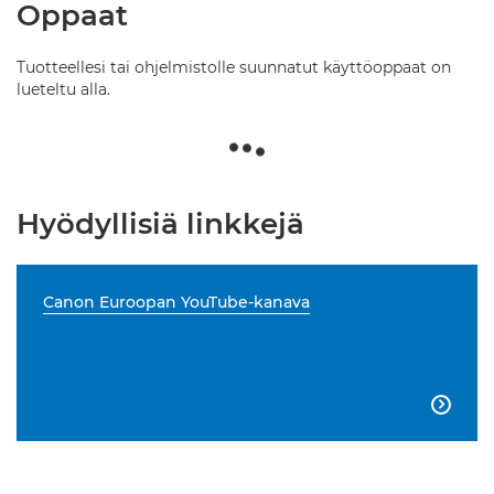
Oppaat
Tuotteellesi tai ohjelmistolle suunnatut käyttöoppaat on
lueteltu alla.
Hyödyllisiä linkkejä
Canon Euroopan YouTube-kanava
