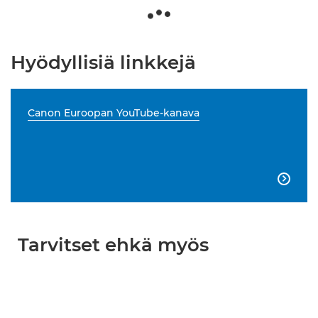
Hyödyllisiä linkkejä
Canon Euroopan YouTube-kanava

Tarvitset ehkä myös