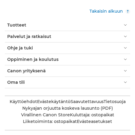
Takaisin alkuun
Tuotteet
Palvelut ja ratkaisut
Ohje ja tuki
Oppiminen ja koulutus
Canon yrityksenä
Oma tili
Käyttöehdot
Evästekäytäntö
Saavutettavuus
Tietosuoja
Nykyajan orjuutta koskeva lausunto (PDF)
Virallinen Canon Store
Kuluttaja: ostopaikat
Liiketoiminta: ostopaikat
Evästeasetukset