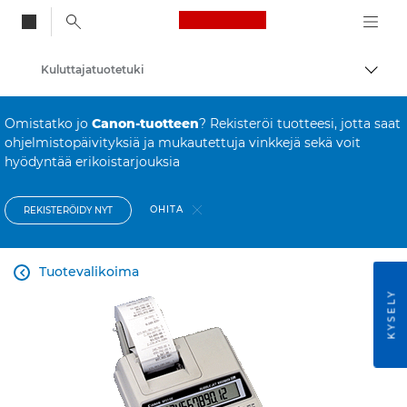
Canon Logo, back to
Kuluttajatuotetuki
Vaihd
Canon
Omistatko jo
Canon-tuotteen
? Rekisteröi tuotteesi, jotta saat
ohjelmistopäivityksiä ja mukautettuja vinkkejä sekä voit
hyödyntää erikoistarjouksia
OHITA
REKISTERÖIDY NYT
Tuotevalikoima

KYSELY