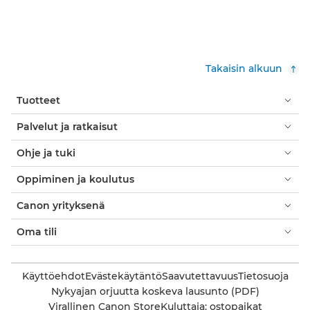
Takaisin alkuun
Tuotteet
Palvelut ja ratkaisut
Ohje ja tuki
Oppiminen ja koulutus
Canon yrityksenä
Oma tili
Käyttöehdot
Evästekäytäntö
Saavutettavuus
Tietosuoja
Nykyajan orjuutta koskeva lausunto (PDF)
Virallinen Canon Store
Kuluttaja: ostopaikat