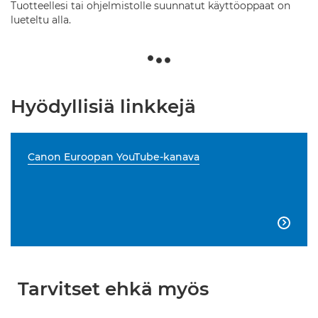
Tuotteellesi tai ohjelmistolle suunnatut käyttöoppaat on
lueteltu alla.
Hyödyllisiä linkkejä
Canon Euroopan YouTube-kanava

Tarvitset ehkä myös