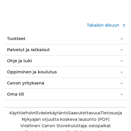
Takaisin alkuun
Tuotteet
Palvelut ja ratkaisut
Ohje ja tuki
Oppiminen ja koulutus
Canon yrityksenä
Oma tili
Käyttöehdot
Evästekäytäntö
Saavutettavuus
Tietosuoja
Nykyajan orjuutta koskeva lausunto (PDF)
Virallinen Canon Store
Kuluttaja: ostopaikat