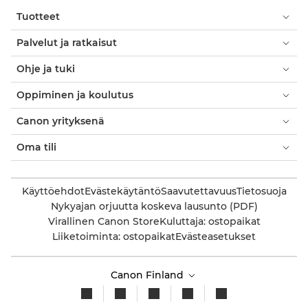
Tuotteet
Palvelut ja ratkaisut
Ohje ja tuki
Oppiminen ja koulutus
Canon yrityksenä
Oma tili
Käyttöehdot
Evästekäytäntö
Saavutettavuus
Tietosuoja
Nykyajan orjuutta koskeva lausunto (PDF)
Virallinen Canon Store
Kuluttaja: ostopaikat
Liiketoiminta: ostopaikat
Evästeasetukset
Canon Finland