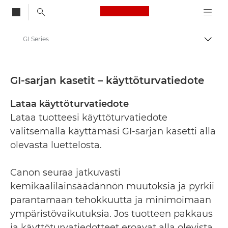
Canon Logo, back to
GI Series
Vaihd
Canon
Käyttöturvallisuustiedotteet
GI-sarjan kasetit – käyttöturvatiedote
Lataa käyttöturvatiedote
Lataa tuotteesi käyttöturvatiedote
valitsemalla käyttämäsi GI-sarjan kasetti alla
olevasta luettelosta.
Canon seuraa jatkuvasti
kemikaalilainsäädännön muutoksia ja pyrkii
parantamaan tehokkuutta ja minimoimaan
ympäristövaikutuksia. Jos tuotteen pakkaus
ja käyttöturvatiedotteet eroavat alla olevista,